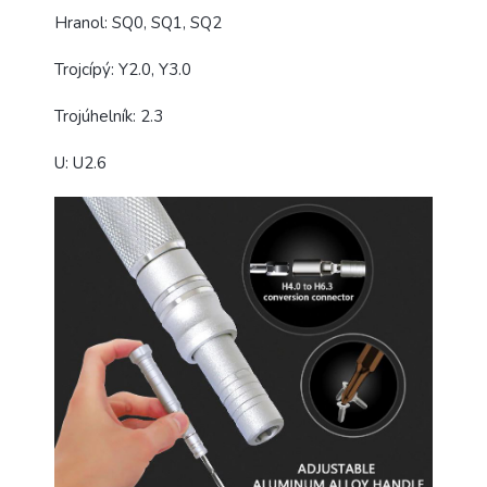
Hranol: SQ0, SQ1, SQ2
Trojcípý: Y2.0, Y3.0
Trojúhelník: 2.3
U: U2.6