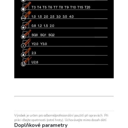
Výrobek je určen pro odborné/profesionální použití při opravách. Při
práci dbejte opatrnosti (ostré hroty). Uchovávejte mimo dosah dětí.
Doplňkové parametry