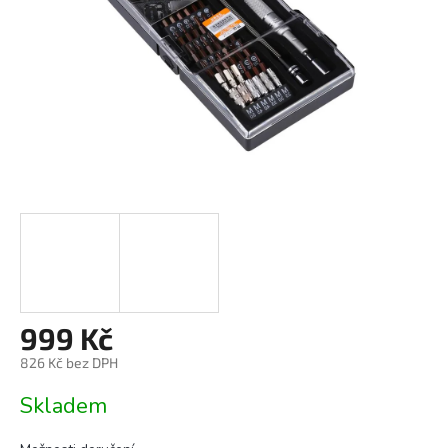
999 Kč
826 Kč bez DPH
Měrná
Skladem
cena: