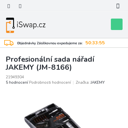
Přejít
na
obsah
Nákupní
košík
50:33:54
Objednávky Zásilkovnou expedujeme za:
Profesionální sada nářadí
JAKEMY (JM-8166)
21949304
Průměrné
5 hodnocení
Podrobnosti hodnocení
Značka:
JAKEMY
hodnocení
produktu
je
4,2
z
5
hvězdiček.