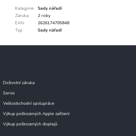
Kategorie
:
Sady nářadí
Záruka
:
2 roky
EAN
:
2626174705848
Typ
:
Sady nářadí
Z
á
p
a
Služby
t
í
Doživotní záruka
Servis
Velkoobchodní spolupráce
Výkup poškozených Apple zařízení
Výkup poškozených displejů