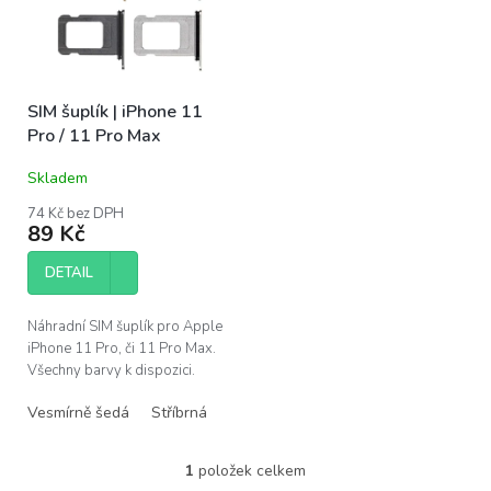
s
u
p
k
r
t
o
ů
SIM šuplík | iPhone 11
d
Pro / 11 Pro Max
u
k
Skladem
t
ů
74 Kč bez DPH
89 Kč
DETAIL
Náhradní SIM šuplík pro Apple
iPhone 11 Pro, či 11 Pro Max.
Všechny barvy k dispozici.
Vesmírně šedá
Stříbrná
Půlnoční zelená
Zlatá
1
položek celkem
O