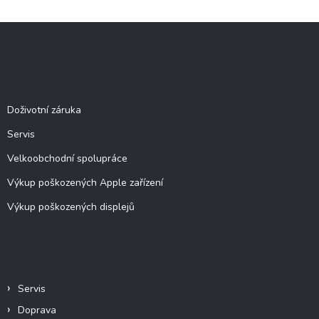
v
l
Z
á
á
d
p
a
c
a
Služby
í
t
p
í
Doživotní záruka
r
v
Servis
k
y
Velkoobchodní spolupráce
v
ý
Výkup poškozených Apple zařízení
p
Výkup poškozených displejů
i
s
u
Informace pro vás
Servis
Doprava