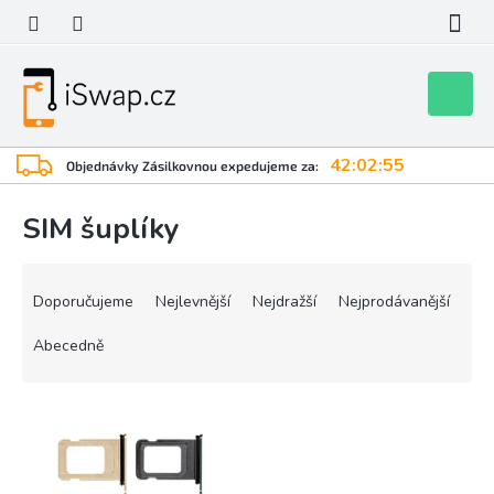
Přejít
na
obsah
Nákupní
košík
42:02:55
Objednávky Zásilkovnou expedujeme za:
SIM šuplíky
Ř
a
Doporučujeme
Nejlevnější
Nejdražší
Nejprodávanější
z
e
Abecedně
n
í
V
p
ý
r
p
o
i
d