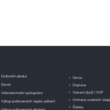
Služby
Informace pro vás
Doživotní záruka
Servis
Servis
Doprava
Vrácení zboží / VOP
Velkoobchodní spolupráce
Ochrana osobních údaj
Výkup poškozených Apple zařízení
Články
Výkup poškozených displejů