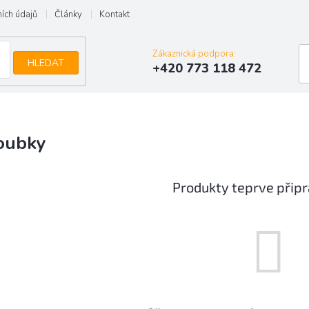
ích údajů
Články
Kontakt
Zákaznická podpora:
HLEDAT
+420 773 118 472
oubky
Produkty teprve přip