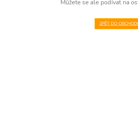
Můžete se ale podívat na ost
ZPĚT DO OBCHOD