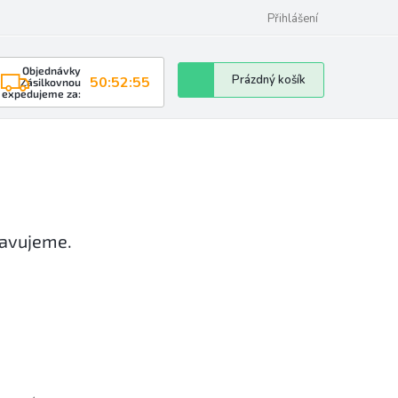
Přihlášení
Objednávky
Nákupní
Prázdný košík
50:52:54
Zásilkovnou
expedujeme za:
košík
ravujeme.