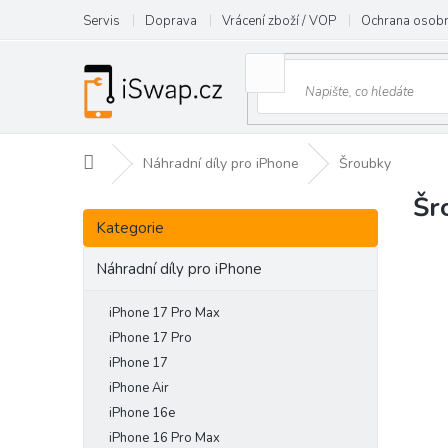
Přejít
Servis
Doprava
Vrácení zboží / VOP
Ochrana osobn
na
obsah
Domů
Náhradní díly pro iPhone
Šroubky
Šr
P
Přeskočit
o
Kategorie
kategorie
s
t
Náhradní díly pro iPhone
r
a
iPhone 17 Pro Max
n
iPhone 17 Pro
n
iPhone 17
í
iPhone Air
p
iPhone 16e
a
iPhone 16 Pro Max
n