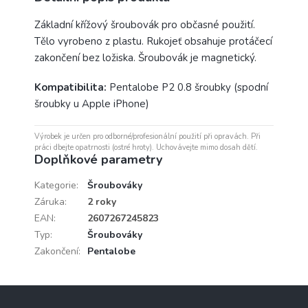
Základní křížový šroubovák pro občasné použití.
Tělo vyrobeno z plastu. Rukojeť obsahuje protáčecí
zakončení bez ložiska. Šroubovák je magnetický.
Kompatibilita:
Pentalobe P2 0.8 šroubky (spodní
šroubky u Apple iPhone)
Výrobek je určen pro odborné/profesionální použití při opravách. Při
práci dbejte opatrnosti (ostré hroty). Uchovávejte mimo dosah dětí.
Doplňkové parametry
Kategorie
:
Šroubováky
Záruka
:
2 roky
EAN
:
2607267245823
Typ
:
Šroubováky
Zakončení
:
Pentalobe
Z
á