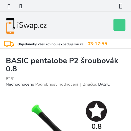
Přejít
na
obsah
Nákupní
košík
03:17:55
Objednávky Zásilkovnou expedujeme za:
BASIC pentalobe P2 šroubovák
0.8
8251
Průměrné
Neohodnoceno
Podrobnosti hodnocení
Značka:
BASIC
hodnocení
produktu
je
0,0
z
5
hvězdiček.