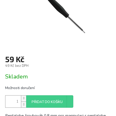
59 Kč
49 Kč bez DPH
Měrná
Skladem
cena:
Možnosti doručení
PŘIDAT DO KOŠÍKU
Pentalobe šroubovák 0.8 mm pro manipulaci s pentalobe