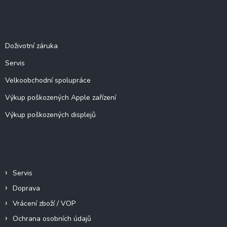
p
a
Služby
t
í
Doživotní záruka
Servis
Velkoobchodní spolupráce
Výkup poškozených Apple zařízení
Výkup poškozených displejů
Informace pro vás
Servis
Doprava
Vrácení zboží / VOP
Ochrana osobních údajů