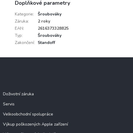
Doplňkové parametry
Kategorie
:
Šroubováky
Záruka
:
2 roky
EAN
:
2616373328825
Typ
:
Šroubováky
Zakončení
:
Standoff
Z
á
p
a
Služby
t
í
Doživotní záruka
Servis
Velkoobchodní spolupráce
Výkup poškozených Apple zařízení