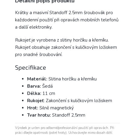
Detailní popis produktu
Krátky a masivní Standoff 2.5mm šroubovák pro
každodenní použití při opravách mobilních telefonů
a další elektroniky.
Rukojeť je vyrobena z slitiny horčíku a křemíku.
Rukojeť obsahuje zakončení s kuličkovým ložiskem
pro snadné šroubování.
Specifikace
Materiál:
Slitina horčíku a křemíku
Barva:
Šedá
Délka:
11 cm
Rukojeť
: Zakončení s kuličkovým ložiskem
Hrot:
Silně magnetický
Tvar hrotu:
Standoff 2,5mm
Výrobek je určen pro odborné/profesionální použití při opravách. Při
práci dbejte opatrnosti (ostré hroty). Uchovávejte mimo dosah dětí.