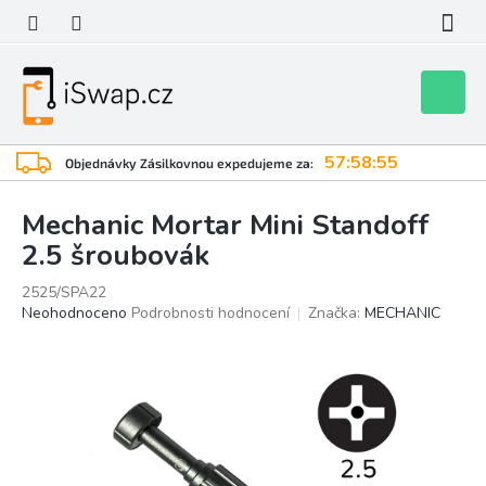
Přejít
na
obsah
Nákupní
košík
57:58:55
Objednávky Zásilkovnou expedujeme za:
Mechanic Mortar Mini Standoff
2.5 šroubovák
2525/SPA22
Průměrné
Neohodnoceno
Podrobnosti hodnocení
Značka:
MECHANIC
hodnocení
produktu
je
0,0
z
5
hvězdiček.