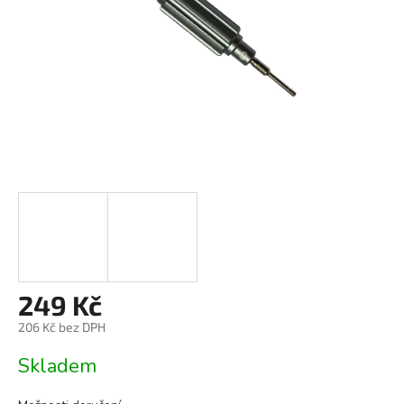
249 Kč
206 Kč bez DPH
Měrná
Skladem
cena: