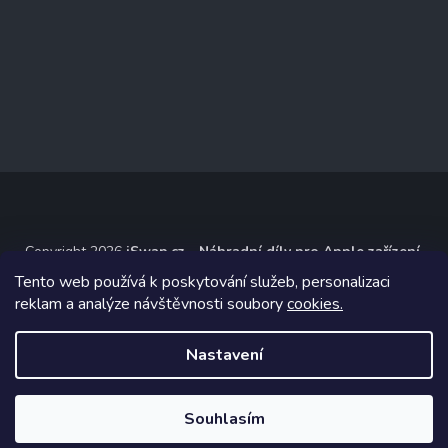
Copyright 2026
iSwap.cz - Náhradní díly pro Apple zařízení
.
Všechna práva vyhrazena.
Tento web používá k poskytování služeb, personalizaci
reklam a analýze návštěvnosti soubory
cookies.
Grafický návrh vytvořil a na Shoptet implementoval
Tomáš Hlad
&
Shoptetak.cz
.
Nastavení
Vytvořil Shoptet
Souhlasím