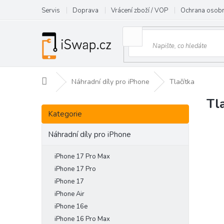
Přejít
Servis
Doprava
Vrácení zboží / VOP
Ochrana osobn
na
obsah
Domů
Náhradní díly pro iPhone
Tlačítka
Tl
P
Přeskočit
o
Kategorie
kategorie
s
t
Náhradní díly pro iPhone
r
a
iPhone 17 Pro Max
n
iPhone 17 Pro
n
iPhone 17
í
iPhone Air
p
iPhone 16e
a
iPhone 16 Pro Max
n