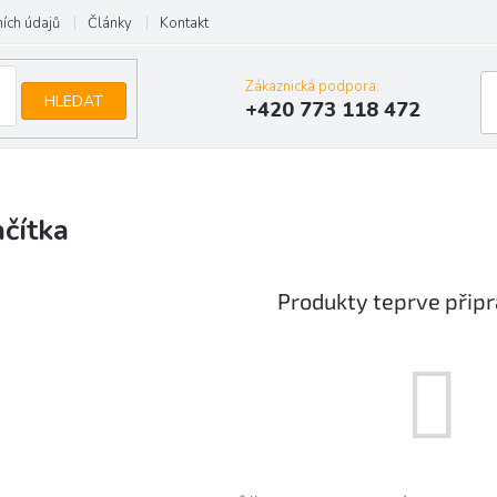
ích údajů
Články
Kontakt
Zákaznická podpora:
HLEDAT
+420 773 118 472
ačítka
Produkty teprve přip