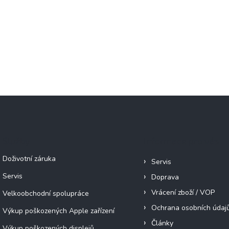
Služby
Informace pro vás
Doživotní záruka
Servis
Servis
Doprava
Vrácení zboží / VOP
Velkoobchodní spolupráce
Ochrana osobních údaj
Výkup poškozených Apple zařízení
Články
Výkup poškozených displejů