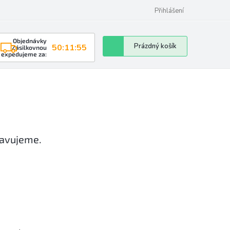
Přihlášení
Objednávky
Nákupní
Prázdný košík
50:11:54
Zásilkovnou
expedujeme za:
košík
ravujeme.