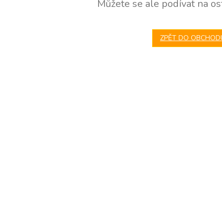
Můžete se ale podívat na ost
ZPĚT DO OBCHOD