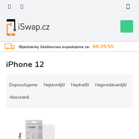
Přejít
na
obsah
Nákupní
košík
66:35:55
Objednávky Zásilkovnou expedujeme za:
iPhone 12
Ř
a
Doporučujeme
Nejlevnější
Nejdražší
Nejprodávanější
z
e
Abecedně
n
í
V
p
ý
r
p
o
i
d