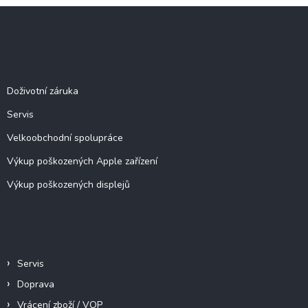
l
Z
á
á
d
p
a
c
a
Služby
í
t
p
í
Doživotní záruka
r
v
Servis
k
y
Velkoobchodní spolupráce
v
ý
Výkup poškozených Apple zařízení
p
Výkup poškozených displejů
i
s
u
Informace pro vás
Servis
Doprava
Vrácení zboží / VOP