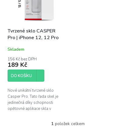
s
u
p
k
r
t
o
ů
Tvrzené sklo CASPER
d
Pro | iPhone 12, 12 Pro
u
k
Skladem
t
ů
156 Kč bez DPH
189 Kč
DO KOŠÍKU
Nové unikátní tvrzené sklo
Casper Pro. Tato řada skel je
jedinečná díky schopnosti
opětovné aplikace skla v
případě špatného
nainstalování. Pokud se po
1
položek celkem
O
instalaci objeví pod...
v