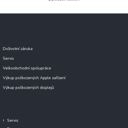
O
v
l
Z
á
á
d
p
a
c
a
Služby
í
t
p
í
Doživotní záruka
r
v
Servis
k
y
Velkoobchodní spolupráce
v
ý
Výkup poškozených Apple zařízení
p
Výkup poškozených displejů
i
s
u
Informace pro vás
Servis