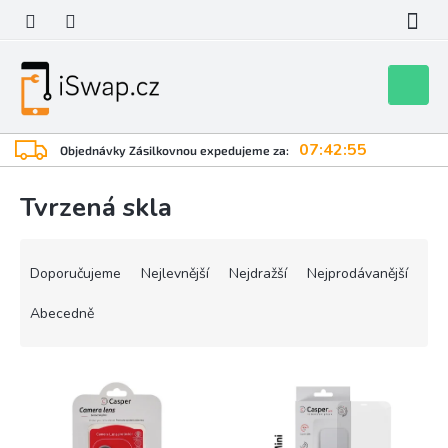
Přejít
na
obsah
Nákupní
košík
07:42:55
Objednávky Zásilkovnou expedujeme za:
Tvrzená skla
Ř
a
Doporučujeme
Nejlevnější
Nejdražší
Nejprodávanější
z
e
Abecedně
n
í
V
p
ý
r
p
o
i
d