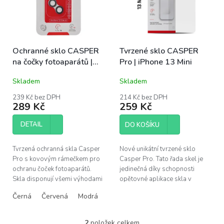
s
u
p
k
r
t
o
ů
Ochranné sklo CASPER
Tvrzené sklo CASPER
d
na čočky fotoaparátů |
Pro | iPhone 13 Mini
u
iPhone 13, 13 Mini
k
Skladem
Skladem
t
ů
239 Kč bez DPH
214 Kč bez DPH
289 Kč
259 Kč
DETAIL
DO KOŠÍKU
Tvrzená ochranná skla Casper
Nové unikátní tvrzené sklo
Pro s kovovým rámečkem pro
Casper Pro. Tato řada skel je
ochranu čoček fotoaparátů.
jedinečná díky schopnosti
Skla disponují všemi výhodami
opětovné aplikace skla v
prémiových produktů Casper –
případě špatného
Černá
Červená
Modrá
Alpine Green
Silver (stříbrná)
snadná instalace bez bublin,...
nainstalování. Pokud se po
instalaci objeví pod...
2
položek celkem