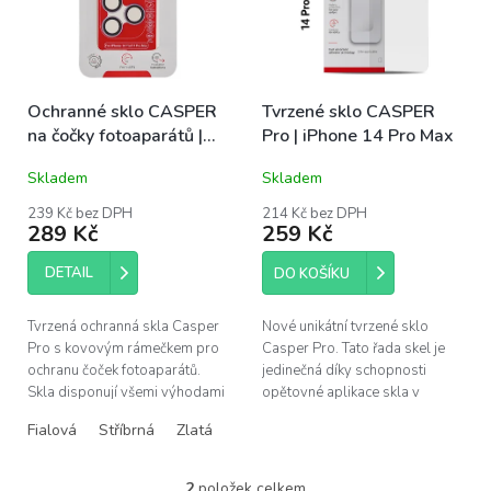
s
u
p
k
r
t
o
ů
Ochranné sklo CASPER
Tvrzené sklo CASPER
d
na čočky fotoaparátů |
Pro | iPhone 14 Pro Max
u
iPhone 14 Pro, 14 Pro
k
Skladem
Skladem
Max
t
ů
239 Kč bez DPH
214 Kč bez DPH
289 Kč
259 Kč
DETAIL
DO KOŠÍKU
Tvrzená ochranná skla Casper
Nové unikátní tvrzené sklo
Pro s kovovým rámečkem pro
Casper Pro. Tato řada skel je
ochranu čoček fotoaparátů.
jedinečná díky schopnosti
Skla disponují všemi výhodami
opětovné aplikace skla v
prémiových produktů Casper –
případě špatného
Fialová
Stříbrná
Zlatá
snadná instalace bez bublin,...
nainstalování. Pokud se po
instalaci objeví pod...
2
položek celkem