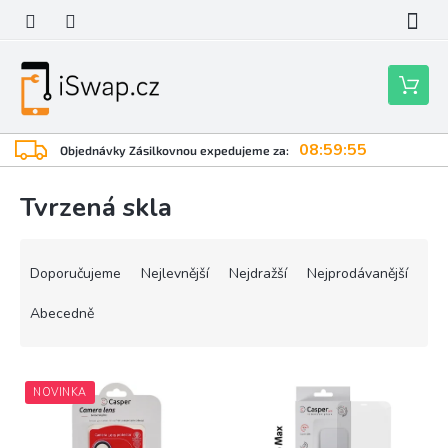
Přejít
na
obsah
Nákupní
košík
08:59:55
Objednávky Zásilkovnou expedujeme za:
Tvrzená skla
Ř
a
Doporučujeme
Nejlevnější
Nejdražší
Nejprodávanější
z
e
Abecedně
n
í
V
p
NOVINKA
ý
r
p
o
i
d