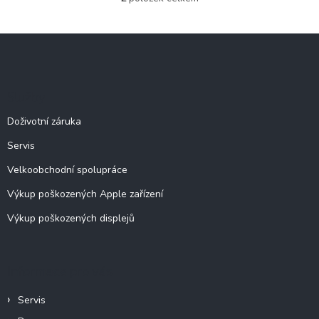
O
v
l
Z
á
á
d
p
a
c
a
Služby
í
t
p
í
Doživotní záruka
r
v
Servis
k
y
Velkoobchodní spolupráce
v
ý
Výkup poškozených Apple zařízení
p
Výkup poškozených displejů
i
s
u
Informace pro vás
Servis