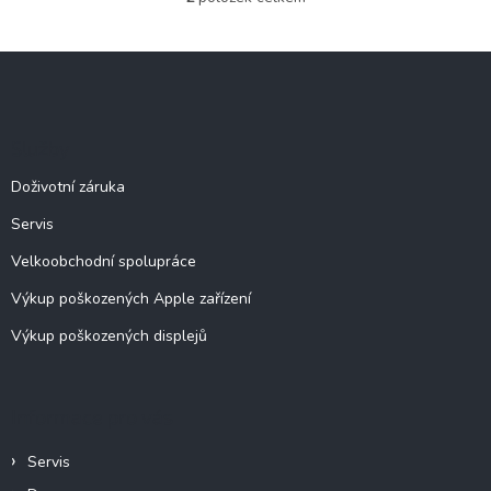
O
v
l
Z
á
á
d
p
a
c
a
Služby
í
t
p
í
Doživotní záruka
r
v
Servis
k
y
Velkoobchodní spolupráce
v
ý
Výkup poškozených Apple zařízení
p
Výkup poškozených displejů
i
s
u
Informace pro vás
Servis