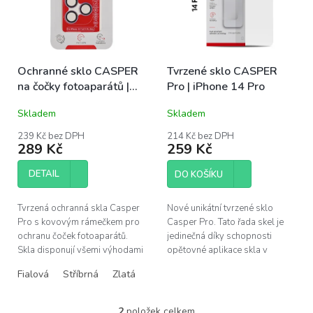
s
u
p
k
r
t
o
ů
Ochranné sklo CASPER
Tvrzené sklo CASPER
d
na čočky fotoaparátů |
Pro | iPhone 14 Pro
u
iPhone 14 Pro, 14 Pro
k
Skladem
Skladem
Max
t
ů
239 Kč bez DPH
214 Kč bez DPH
289 Kč
259 Kč
DETAIL
DO KOŠÍKU
Tvrzená ochranná skla Casper
Nové unikátní tvrzené sklo
Pro s kovovým rámečkem pro
Casper Pro. Tato řada skel je
ochranu čoček fotoaparátů.
jedinečná díky schopnosti
Skla disponují všemi výhodami
opětovné aplikace skla v
prémiových produktů Casper –
případě špatného
Fialová
Stříbrná
Zlatá
snadná instalace bez bublin,...
nainstalování. Pokud se po
instalaci objeví pod...
2
položek celkem