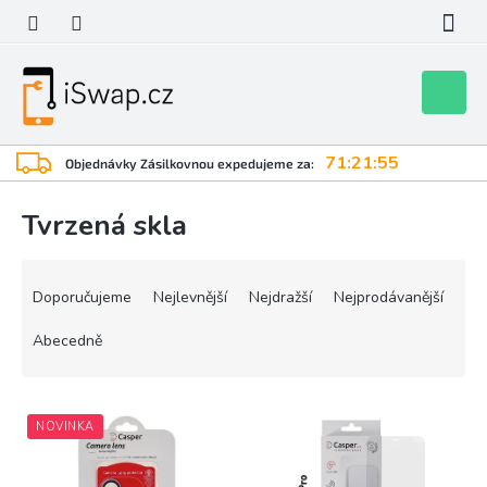
Přejít
na
obsah
Nákupní
košík
71:21:55
Objednávky Zásilkovnou expedujeme za:
Tvrzená skla
Ř
a
Doporučujeme
Nejlevnější
Nejdražší
Nejprodávanější
z
e
Abecedně
n
í
V
p
NOVINKA
ý
r
p
o
i
d