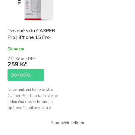
s
u
p
k
r
t
o
ů
Tvrzené sklo CASPER
d
Pro | iPhone 15 Pro
u
k
Skladem
t
ů
214 Kč bez DPH
259 Kč
DO KOŠÍKU
Nové unikátní tvrzené sklo
Casper Pro. Tato řada skel je
jedinečná díky schopnosti
opětovné aplikace skla v
případě špatného
nainstalování. Pokud se po
1
položek celkem
O
instalaci objeví pod...
v