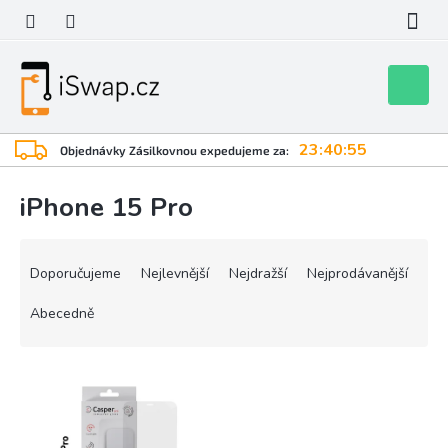
Přejít
na
obsah
Nákupní
košík
23:40:55
Objednávky Zásilkovnou expedujeme za:
iPhone 15 Pro
Ř
a
Doporučujeme
Nejlevnější
Nejdražší
Nejprodávanější
z
e
Abecedně
n
í
V
p
ý
r
p
o
i
d