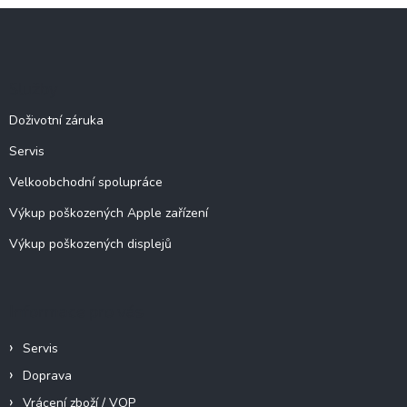
l
Z
á
á
d
p
a
c
a
Služby
í
t
p
í
Doživotní záruka
r
v
Servis
k
y
Velkoobchodní spolupráce
v
ý
Výkup poškozených Apple zařízení
p
Výkup poškozených displejů
i
s
u
Informace pro vás
Servis
Doprava
Vrácení zboží / VOP