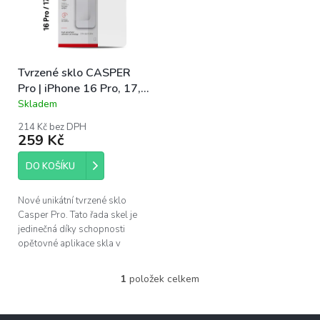
s
u
p
k
r
t
o
ů
Tvrzené sklo CASPER
d
Pro | iPhone 16 Pro, 17,
u
17 Pro
Skladem
k
Průměrné
hodnocení
t
214 Kč bez DPH
produktu
ů
259 Kč
je
5,0
DO KOŠÍKU
z
5
hvězdiček.
Nové unikátní tvrzené sklo
Casper Pro. Tato řada skel je
jedinečná díky schopnosti
opětovné aplikace skla v
případě špatného
nainstalování. Pokud se po
1
položek celkem
O
instalaci objeví pod...
v
l