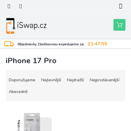
Přejít
na
obsah
Nákupní
košík
21:47:55
Objednávky Zásilkovnou expedujeme za:
iPhone 17 Pro
Ř
a
Doporučujeme
Nejlevnější
Nejdražší
Nejprodávanější
z
e
Abecedně
n
í
V
p
ý
r
p
o
i
d