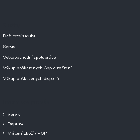
Z
á
á
d
p
a
c
a
Služby
í
t
p
í
Doživotní záruka
r
v
Servis
k
y
Velkoobchodní spolupráce
v
ý
Výkup poškozených Apple zařízení
p
Výkup poškozených displejů
i
s
u
Informace pro vás
Servis
Doprava
Vrácení zboží / VOP