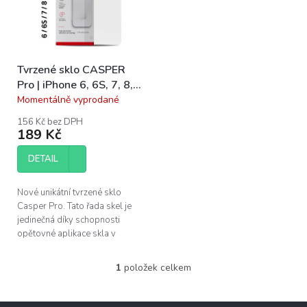
s
u
p
k
r
t
o
ů
Tvrzené sklo CASPER
d
Pro | iPhone 6, 6S, 7, 8,
u
SE 2, SE 3
Momentálně vyprodané
k
Průměrné
hodnocení
t
156 Kč bez DPH
produktu
ů
189 Kč
je
5,0
DETAIL
z
5
hvězdiček.
Nové unikátní tvrzené sklo
Casper Pro. Tato řada skel je
jedinečná díky schopnosti
opětovné aplikace skla v
případě špatného
nainstalování. Pokud se po
1
položek celkem
O
instalaci objeví pod...
v
l