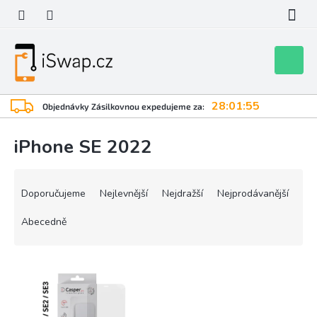
Přejít
na
obsah
Nákupní
košík
28:01:55
Objednávky Zásilkovnou expedujeme za:
iPhone SE 2022
Ř
a
Doporučujeme
Nejlevnější
Nejdražší
Nejprodávanější
z
e
Abecedně
n
í
V
p
ý
r
p
o
i
d