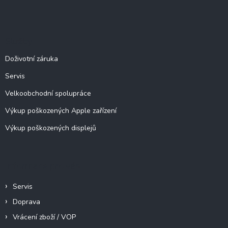
Z
á
á
d
p
a
c
a
Služby
í
t
p
í
Doživotní záruka
r
v
Servis
k
y
Velkoobchodní spolupráce
v
ý
Výkup poškozených Apple zařízení
p
Výkup poškozených displejů
i
s
u
Informace pro vás
Servis
Doprava
Vrácení zboží / VOP