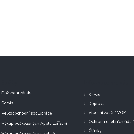
Služby
Informace pro vás
Doživotní záruka
Servis
Servis
Doprava
Vrácení zboží / VOP
Velkoobchodní spolupráce
Ochrana osobních údaj
Výkup poškozených Apple zařízení
Články
Výkup poškozených displejů