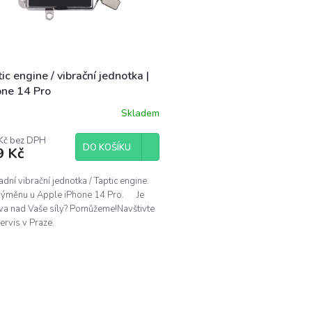
ic engine / vibrační jednotka |
one 14 Pro
Skladem
Kč bez DPH
DO KOŠÍKU
9 Kč
dní vibrační jednotka / Taptic engine.
výměnu u Apple iPhone 14 Pro. Je
va nad Vaše síly? Pomůžeme!Navštivte
ervis v Praze.
O
v
l
á
d