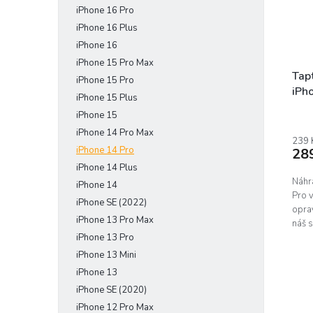
iPhone 16 Pro
e
r
u
l
o
iPhone 16 Plus
k
d
t
iPhone 16
u
ů
iPhone 15 Pro Max
k
Tapt
iPhone 15 Pro
t
iPh
iPhone 15 Plus
ů
iPhone 15
iPhone 14 Pro Max
239 
iPhone 14 Pro
28
iPhone 14 Plus
Náhra
iPhone 14
Pro 
iPhone SE (2022)
opra
iPhone 13 Pro Max
náš s
iPhone 13 Pro
iPhone 13 Mini
iPhone 13
iPhone SE (2020)
iPhone 12 Pro Max