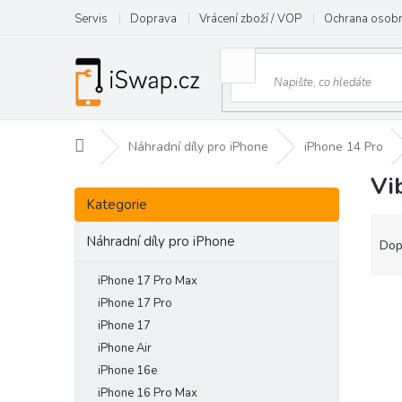
Přejít
Servis
Doprava
Vrácení zboží / VOP
Ochrana osobn
na
obsah
Domů
Náhradní díly pro iPhone
iPhone 14 Pro
Vi
P
Přeskočit
o
Kategorie
kategorie
s
Ř
t
Náhradní díly pro iPhone
a
Dop
r
z
a
e
iPhone 17 Pro Max
n
V
n
iPhone 17 Pro
n
ý
í
iPhone 17
í
p
p
iPhone Air
p
i
r
iPhone 16e
a
s
o
iPhone 16 Pro Max
n
p
d