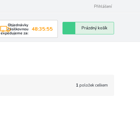
Přihlášení
Objednávky
Nákupní
Prázdný košík
48:35:54
Zásilkovnou
expedujeme za:
košík
1
položek celkem