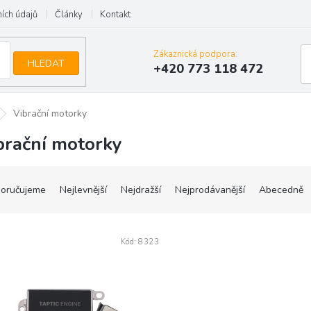
ích údajů
Články
Kontakt
Zákaznická podpora:
HLEDAT
+420 773 118 472
Vibrační motorky
brační motorky
oručujeme
Nejlevnější
Nejdražší
Nejprodávanější
Abecedně
Kód:
8323