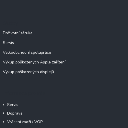
Z
á
á
d
p
a
c
a
Služby
í
t
p
í
Doživotní záruka
r
v
Servis
k
y
Velkoobchodní spolupráce
v
ý
Výkup poškozených Apple zařízení
p
Výkup poškozených displejů
i
s
u
Informace pro vás
Servis
Doprava
Vrácení zboží / VOP