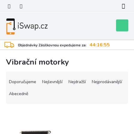
Přejít
na
obsah
Nákupní
košík
44:16:55
Objednávky Zásilkovnou expedujeme za:
Vibrační motorky
Ř
a
Doporučujeme
Nejlevnější
Nejdražší
Nejprodávanější
z
e
Abecedně
n
í
V
p
ý
r
p
o
i
d