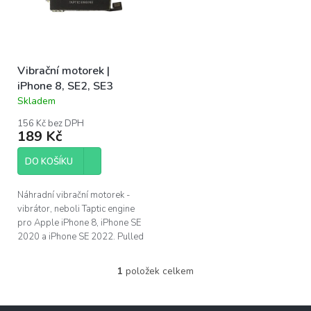
s
u
p
k
r
t
o
ů
Vibrační motorek |
d
iPhone 8, SE2, SE3
u
Skladem
k
Průměrné
hodnocení
t
156 Kč bez DPH
produktu
ů
189 Kč
je
5,0
DO KOŠÍKU
z
5
hvězdiček.
Náhradní vibrační motorek -
vibrátor, neboli Taptic engine
pro Apple iPhone 8, iPhone SE
2020 a iPhone SE 2022. Pulled
náhradní díl - originální díl
vyndaný z funkčního...
1
položek celkem
O
v
l