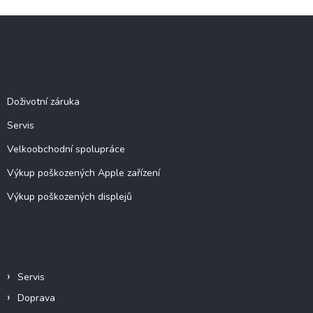
l
Z
á
á
d
p
a
c
a
Služby
í
t
p
í
Doživotní záruka
r
v
Servis
k
y
Velkoobchodní spolupráce
v
ý
Výkup poškozených Apple zařízení
p
Výkup poškozených displejů
i
s
u
Informace pro vás
Servis
Doprava