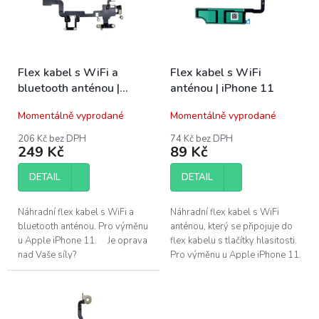
s
u
p
k
r
t
o
ů
Flex kabel s WiFi a
Flex kabel s WiFi
d
bluetooth anténou |
anténou | iPhone 11
u
iPhone 11
k
Momentálně vyprodané
Momentálně vyprodané
t
ů
206 Kč bez DPH
74 Kč bez DPH
249 Kč
89 Kč
DETAIL
DETAIL
Náhradní flex kabel s WiFi a
Náhradní flex kabel s WiFi
bluetooth anténou. Pro výměnu
anténou, který se připojuje do
u Apple iPhone 11. Je oprava
flex kabelu s tlačítky hlasitosti.
nad Vaše síly?
Pro výměnu u Apple iPhone 11.
Pomůžeme!Navštivte náš servis
Je oprava nad Vaše síly?...
v Praze.