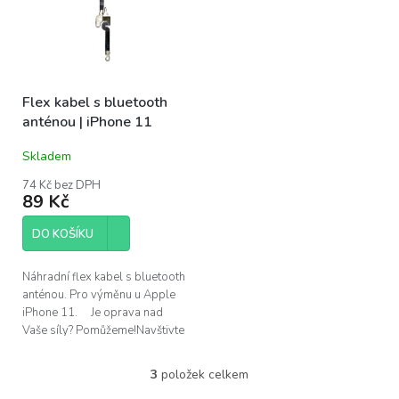
Flex kabel s bluetooth
anténou | iPhone 11
Skladem
74 Kč bez DPH
89 Kč
DO KOŠÍKU
Náhradní flex kabel s bluetooth
anténou. Pro výměnu u Apple
iPhone 11. Je oprava nad
Vaše síly? Pomůžeme!Navštivte
náš servis v Praze.
3
položek celkem
O
v