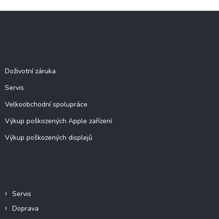
l
Z
á
á
d
p
a
c
a
Služby
í
t
p
í
Doživotní záruka
r
v
Servis
k
y
Velkoobchodní spolupráce
v
ý
Výkup poškozených Apple zařízení
p
Výkup poškozených displejů
i
s
u
Informace pro vás
Servis
Doprava