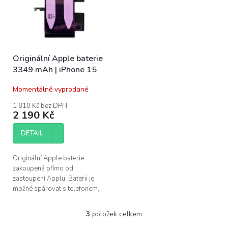
Originální Apple baterie
3349 mAh | iPhone 15
Momentálně vyprodané
1 810 Kč bez DPH
2 190 Kč
DETAIL
Originální Apple baterie
zakoupená přímo od
zastoupení Applu. Baterii je
možné spárovat s telefonem,
zobrazuje jak kondici, tak
záznam o originálním dílu v
3
položek celkem
O
nastavení. Baterie...
v