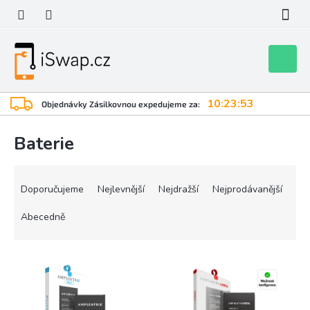
Přejít
na
obsah
Nákupní
košík
10:23:53
Objednávky Zásilkovnou expedujeme za:
Baterie
Ř
a
Doporučujeme
Nejlevnější
Nejdražší
Nejprodávanější
z
e
Abecedně
n
í
V
p
ý
r
p
o
i
d