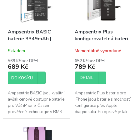
s
u
p
k
r
t
o
ů
Ampsentrix BASIC
Ampsentrix Plus
d
baterie 3349mAh |
konfigurovatelná baterie
u
iPhone 15
3349 mAh | iPhone 15
k
Skladem
Momentálně vyprodané
t
ů
569 Kč bez DPH
652 Kč bez DPH
689 Kč
789 Kč
DETAIL
DO KOŠÍKU
Ampsentrix BASIC jsou kvalitní,
Ampsentrix Plus baterie pro
avšak cenově dostupné baterie
iPhone jsou baterie s možností
pro Váš iPhone. Časem
konfigurace přes Apple
prověřené technologie v BMS
diagnostiku. Po opravě je tak
(Battery management system)
možné baterii nakonfigurovat
v kombinaci s kvalitním
stejně jako originální baterii....
článkem...