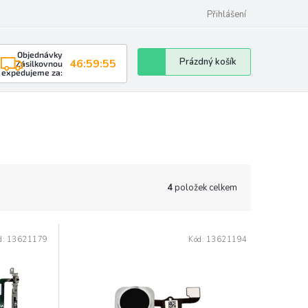
Přihlášení
Objednávky
Nákupní
Prázdný košík
46:59:54
Zásilkovnou
expedujeme za:
košík
4
položek celkem
d:
13621179
Kód:
13621194