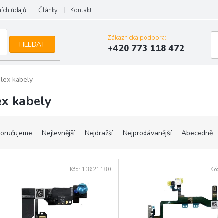
ích údajů
Články
Kontakt
Zákaznická podpora:
HLEDAT
+420 773 118 472
Flex kabely
ex kabely
oručujeme
Nejlevnější
Nejdražší
Nejprodávanější
Abecedně
Kód:
13621180
Kó