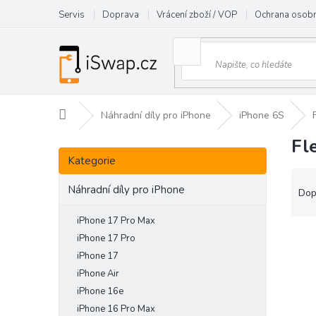
Přejít
Servis
Doprava
Vrácení zboží / VOP
Ochrana osobn
na
obsah
Domů
Náhradní díly pro iPhone
iPhone 6S
Fl
P
Přeskočit
o
Kategorie
kategorie
s
Ř
t
Náhradní díly pro iPhone
a
Dop
r
z
a
e
iPhone 17 Pro Max
n
V
n
iPhone 17 Pro
n
ý
í
iPhone 17
í
p
p
iPhone Air
p
i
r
iPhone 16e
a
s
o
iPhone 16 Pro Max
n
p
d