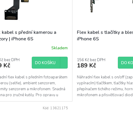
x kabel s přední kamerou a
Flex kabel s tlačítky a bl
ory | iPhone 6S
iPhone 6S
Skladem
Průměrné
hodnocení
Kč bez DPH
produktu
156 Kč bez DPH
DO KOŠÍKU
DO KO
9 Kč
189 Kč
je
5,0
z
adní flex kabel s předním fotoaparátem
Náhradní flex kabel s on/off (zap
5
erou (selfie), ambient senzorem,
vypínacím) tlačítkem, tlačítky hlas
hvězdiček.
imity senzorem a mikrofonem. Snadná
přepínačem tichého režimu, hor
a pro zručné kutily. Pro opravu u
mikrofonem a přisvětlovací dio
 iPhone 6S....
(bleskem). Pro výměnu u...
Kód:
13621175