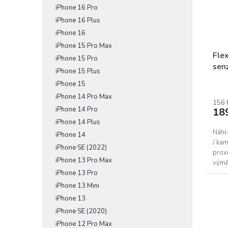
iPhone 16 Pro
e
r
u
l
o
iPhone 16 Plus
k
d
t
iPhone 16
u
ů
iPhone 15 Pro Max
k
Fle
iPhone 15 Pro
t
senz
iPhone 15 Plus
ů
iPhone 15
iPhone 14 Pro Max
156 
iPhone 14 Pro
18
iPhone 14 Plus
Náhr
iPhone 14
/ kam
iPhone SE (2022)
prox
iPhone 13 Pro Max
výměn
Apple
iPhone 13 Pro
iPhone 13 Mini
iPhone 13
iPhone SE (2020)
iPhone 12 Pro Max