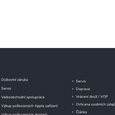
Služby
Informace pro vás
Doživotní záruka
Servis
Servis
Doprava
Vrácení zboží / VOP
Velkoobchodní spolupráce
Ochrana osobních údaj
Výkup poškozených Apple zařízení
Články
Výkup poškozených displejů