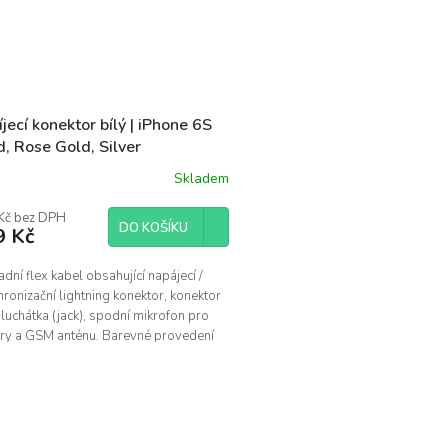
jecí konektor bílý | iPhone 6S
, Rose Gold, Silver
Skladem
Kč bez DPH
DO KOŠÍKU
9 Kč
dní flex kabel obsahující napájecí /
ronizační lightning konektor, konektor
luchátka (jack), spodní mikrofon pro
ry a GSM anténu. Barevné provedení
ro...
O
v
l
á