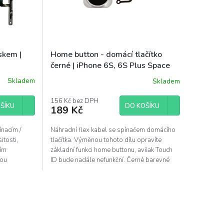
eskem |
Home button - domácí tlačítko
černé | iPhone 6S, 6S Plus Space
Gray
Skladem
Skladem
156 Kč bez DPH
ŠÍKU
DO KOŠÍKU
189 Kč
ínacím /
Náhradní flex kabel se spínačem domácího
itosti,
tlačítka. Výměnou tohoto dílu opravíte
ním
základní funkci home buttonu, avšak Touch
dou
ID bude nadále nefunkční. Černé barevné
provedění pro...