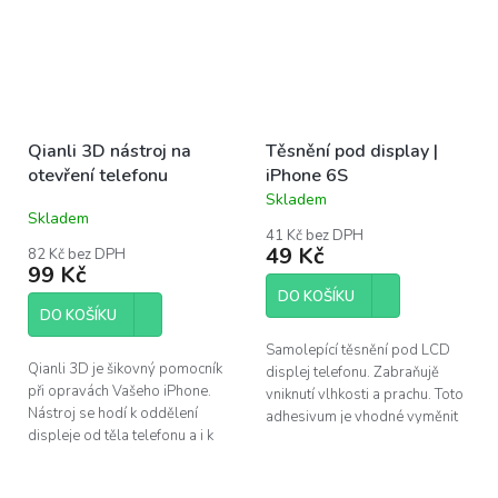
Qianli 3D nástroj na
Těsnění pod display |
otevření telefonu
iPhone 6S
Skladem
Průměrné
Skladem
hodnocení
41 Kč bez DPH
produktu
49 Kč
82 Kč bez DPH
je
99 Kč
5,0
DO KOŠÍKU
z
DO KOŠÍKU
5
hvězdiček.
Samolepící těsnění pod LCD
Qianli 3D je šikovný pomocník
displej telefonu. Zabraňujě
při opravách Vašeho iPhone.
vniknutí vlhkosti a prachu. Toto
Nástroj se hodí k oddělení
adhesivum je vhodné vyměnit
displeje od těla telefonu a i k
po každém opravě telefonu.
dalším činostem, jako je čistění
Pro výměnu u Apple iPhone 6S.
od těsnění apod.