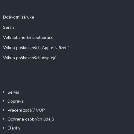
a
Služby
t
í
Doživotní záruka
Servis
Velkoobchodní spolupráce
Výkup poškozených Apple zařízení
Výkup poškozených displejů
Informace pro vás
Servis
Doprava
Vrácení zboží / VOP
Ochrana osobních údajů
Články