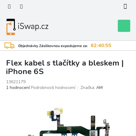
Přejít
na
obsah
Nákupní
košík
62:40:55
Objednávky Zásilkovnou expedujeme za:
Flex kabel s tlačítky a bleskem |
iPhone 6S
13621179
Průměrné
1 hodnocení
Podrobnosti hodnocení
Značka:
AM
hodnocení
produktu
je
5,0
z
5
hvězdiček.