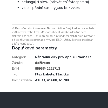
nefungujicí blesk (přisvětlení fotoaparátu)
vide z přední kamery jsou bez zvuku
⚠ Bezpečnostní informace:
Náhradní díl určený k odborné montáži
vyškoleným technikem. Může obsahovat křehké skleněné nebo
elektronické části – při manipulaci a případném rozbití hrozí pořezání;
díl je citlivý na elektrostatický výboj (ESD). Uchovávejte mimo dosah
dětí (drobné části).
Doplňkové parametry
Kategorie
:
Náhradní díly pro Apple iPhone 6S
Záruka
:
doživotní
EAN
:
8595642221712
Typ
:
Flex kabely
,
Tlačítka
Kompatibilita
:
A1633
,
A1688
,
A1700
Z
á
p