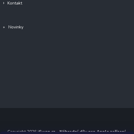
Kontakt
» Novinky
Copyright 2026
iSwap.cz - Náhradní díly pro Apple zařízení
.