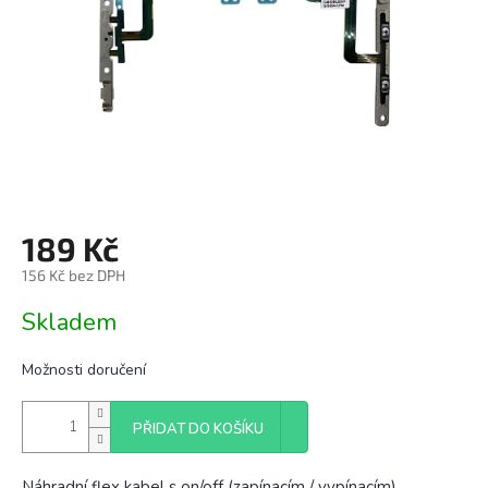
189 Kč
156 Kč bez DPH
Měrná
Skladem
cena:
Možnosti doručení
PŘIDAT DO KOŠÍKU
Náhradní flex kabel s on/off (zapínacím / vypínacím)