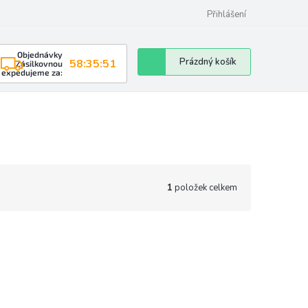
Přihlášení
Objednávky
Nákupní
Prázdný košík
58:35:50
Zásilkovnou
expedujeme za:
košík
1
položek celkem