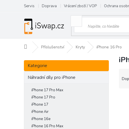
Přejít
Servis
Doprava
Vrácení zboží / VOP
Ochrana osobn
na
obsah
Domů
Příslušenství
Kryty
iPhone 16 Pro
iP
P
Přeskočit
o
Kategorie
kategorie
s
Ř
t
Náhradní díly pro iPhone
a
Dop
r
z
a
e
iPhone 17 Pro Max
n
V
n
iPhone 17 Pro
n
ý
í
iPhone 17
í
p
p
iPhone Air
p
i
r
iPhone 16e
a
s
o
iPhone 16 Pro Max
n
p
d