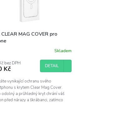
t CLEAR MAG COVER pro
one
Skladem
Kč bez DPH
DETAIL
0 Kč
těte vynikající ochranu svého
tphonu s krytem Clear Mag Cover.
 odolný a průhledný kryt chrání váš
on před nárazy a škrábanci, zatímco
ruje inovativní...
O
v
l
á
d