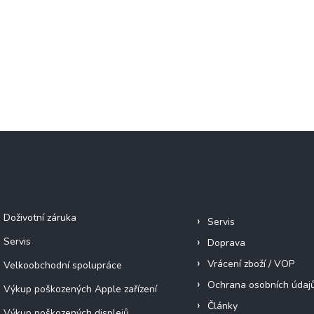
Služby
Informace pro vás
Doživotní záruka
Servis
Servis
Doprava
Vrácení zboží / VOP
Velkoobchodní spolupráce
Ochrana osobních údaj
Výkup poškozených Apple zařízení
Články
Výkup poškozených displejů