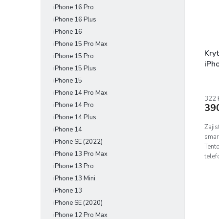
iPhone 16 Pro
e
r
u
l
o
iPhone 16 Plus
k
d
t
iPhone 16
u
ů
iPhone 15 Pro Max
k
Kry
iPhone 15 Pro
t
iPh
iPhone 15 Plus
ů
iPhone 15
iPhone 14 Pro Max
322 
iPhone 14 Pro
39
iPhone 14 Plus
Zajis
iPhone 14
smar
iPhone SE (2022)
Tento
iPhone 13 Pro Max
telef
iPhone 13 Pro
podpo
iPhone 13 Mini
iPhone 13
iPhone SE (2020)
iPhone 12 Pro Max