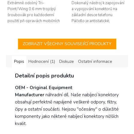
hvězdiček.
hvězdiček.
Extrémně odolný Tri-
Dokonalý nástroj k zapojování
Point/Wing 0.6 mm trojcípý
a vypojování konektorů na
šroubovák pro každodenní
základní desce telefonu.
použití při opravách mobilních
Páčidlo je antistatické,
telefonů (iPhone 7 a novější).
vyrobené z plastu. Nehrozí tak
Společnost 2UUL patří mezi
poškození citlivých komponent
špičku v oboru...
statickou...
ZOBRAZIT VŠECHNY SOUVISEJÍCÍ PRODUKTY
Popis
Hodnocení (1)
Diskuze
Ostatní informace
Detailní popis produktu
OEM -
Original Equipment
Manufacturer
náhradní díl. Naše nabíjecí konektory
obsahují perfektně napájené veškeré odpory, filtry,
čipy a ostatní součásti. Nejsou "očesány" o důležité
komponenty jako některé nabíjecí konektory nižších
kvalit.