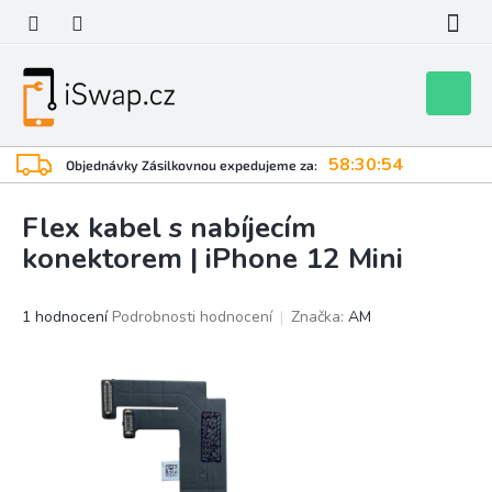
Přejít
na
obsah
Nákupní
košík
58:30:53
Objednávky Zásilkovnou expedujeme za:
Flex kabel s nabíjecím
konektorem | iPhone 12 Mini
Průměrné
1 hodnocení
Podrobnosti hodnocení
Značka:
AM
hodnocení
produktu
je
5,0
z
5
hvězdiček.