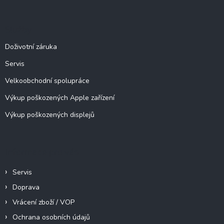
á
p
a
Služby
t
í
Doživotní záruka
Servis
Velkoobchodní spolupráce
Výkup poškozených Apple zařízení
Výkup poškozených displejů
Informace pro vás
Servis
Doprava
Vrácení zboží / VOP
Ochrana osobních údajů