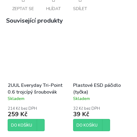
ZEPTAT SE
HLÍDAT
SDÍLET
Související produkty
2UUL Everyday Tri-Point
Plastové ESD páčidlo
0.6 trojcípý šroubovák
(tyčka)
Skladem
Skladem
Průměrné
Průměrné
hodnocení
hodnocení
214 Kč bez DPH
32 Kč bez DPH
produktu
produktu
259 Kč
39 Kč
je
je
5,0
5,0
DO KOŠÍKU
DO KOŠÍKU
z
z
5
5