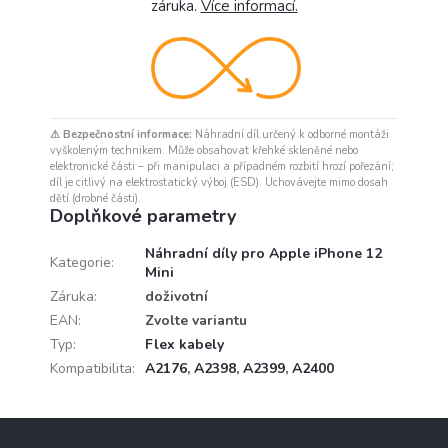
záruka.
Více informací.
⚠ Bezpečnostní informace:
Náhradní díl určený k odborné montáži
vyškoleným technikem. Může obsahovat křehké skleněné nebo
elektronické části – při manipulaci a případném rozbití hrozí pořezání;
díl je citlivý na elektrostatický výboj (ESD). Uchovávejte mimo dosah
dětí (drobné části).
Doplňkové parametry
Náhradní díly pro Apple iPhone 12
Kategorie
:
Mini
Záruka
:
doživotní
EAN
:
Zvolte variantu
Typ
:
Flex kabely
Kompatibilita
:
A2176
,
A2398
,
A2399
,
A2400
Z