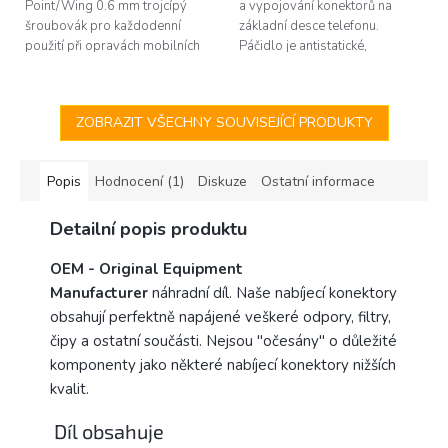
Point/Wing 0.6 mm trojcípý
a vypojování konektorů na
šroubovák pro každodenní
základní desce telefonu.
použití při opravách mobilních
Páčidlo je antistatické,
telefonů (iPhone 7 a novější).
vyrobené z plastu. Nehrozí tak
Společnost 2UUL patří mezi
poškození citlivých komponent
špičku v oboru...
statickou...
ZOBRAZIT VŠECHNY SOUVISEJÍCÍ PRODUKTY
Popis
Hodnocení (1)
Diskuze
Ostatní informace
Detailní popis produktu
OEM -
Original Equipment
Manufacturer
náhradní díl. Naše nabíjecí konektory
obsahují perfektně napájené veškeré odpory, filtry,
čipy a ostatní součásti. Nejsou "očesány" o důležité
komponenty jako některé nabíjecí konektory nižších
kvalit.
Díl obsahuje