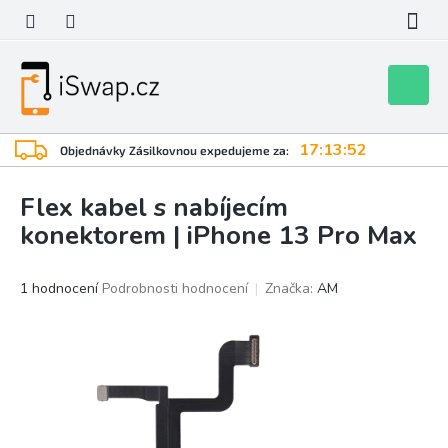
Přejít
na
obsah
Nákupní
košík
17:13:52
Objednávky Zásilkovnou expedujeme za:
Flex kabel s nabíjecím
konektorem | iPhone 13 Pro Max
Průměrné
1 hodnocení
Podrobnosti hodnocení
Značka:
AM
hodnocení
produktu
je
5,0
z
5
hvězdiček.