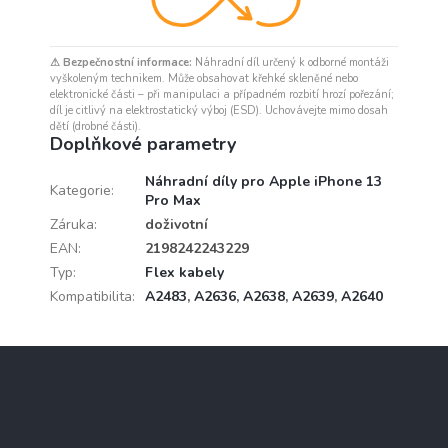
⚠ Bezpečnostní informace:
Náhradní díl určený k odborné montáži
vyškoleným technikem. Může obsahovat křehké skleněné nebo
elektronické části – při manipulaci a případném rozbití hrozí pořezání;
díl je citlivý na elektrostatický výboj (ESD). Uchovávejte mimo dosah
dětí (drobné části).
Doplňkové parametry
Náhradní díly pro Apple iPhone 13
Kategorie
:
Pro Max
Záruka
:
doživotní
EAN
:
2198242243229
Typ
:
Flex kabely
Kompatibilita
:
A2483
,
A2636
,
A2638
,
A2639
,
A2640
Z
á
p
a
Služby
t