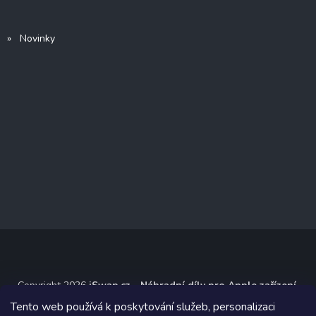
» Novinky
Copyright 2026
iSwap.cz - Náhradní díly pro Apple zařízení
.
Všechna práva vyhrazena.
Tento web používá k poskytování služeb, personalizaci