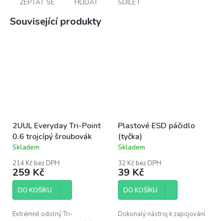
ZEPTAT SE
HLÍDAT
SDÍLET
Související produkty
2UUL Everyday Tri-Point
Plastové ESD páčidlo
0.6 trojcípý šroubovák
(tyčka)
Skladem
Skladem
Průměrné
Průměrné
hodnocení
hodnocení
214 Kč bez DPH
32 Kč bez DPH
produktu
produktu
259 Kč
39 Kč
je
je
5,0
5,0
DO KOŠÍKU
DO KOŠÍKU
z
z
5
5
hvězdiček.
hvězdiček.
Extrémně odolný Tri-
Dokonalý nástroj k zapojování