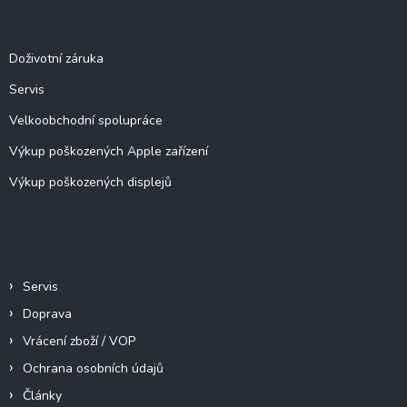
a
Služby
t
í
Doživotní záruka
Servis
Velkoobchodní spolupráce
Výkup poškozených Apple zařízení
Výkup poškozených displejů
Informace pro vás
Servis
Doprava
Vrácení zboží / VOP
Ochrana osobních údajů
Články