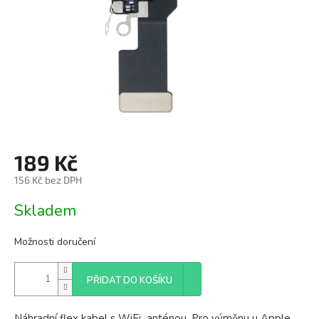
189 Kč
156 Kč bez DPH
Měrná
Skladem
cena:
Možnosti doručení
PŘIDAT DO KOŠÍKU
Náhradní flex kabel s WiFi anténou. Pro výměnu u Apple