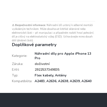
⚠ Bezpečnostní informace:
Náhradní díl určený k odborné montáži
vyškoleným technikem. Může obsahovat křehké skleněné nebo
elektronické části – při manipulaci a případném rozbití hrozí pořezání;
díl je citlivý na elektrostatický výboj (ESD). Uchovávejte mimo dosah
dětí (drobné části).
Doplňkové parametry
Náhradní díly pro Apple iPhone 13
Kategorie
:
Pro
Záruka
:
doživotní
EAN
:
2922537349835
Typ
:
Flex kabely
,
Antény
Kompatibilita
:
A2483
,
A2636
,
A2638
,
A2639
,
A2640
Z
á
p