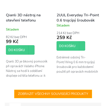
Qianli 3D nástroj na
2UUL Everyday Tri-Point
otevření telefonu
0.6 trojcípý šroubovák
Skladem
Průměrné
Skladem
hodnocení
214 Kč bez DPH
produktu
259 Kč
82 Kč bez DPH
je
99 Kč
5,0
DO KOŠÍKU
z
DO KOŠÍKU
5
hvězdiček.
Extrémně odolný Tri-
Qianli 3D je šikovný pomocník
Point/Wing 0.6 mm trojcípý
při opravách Vašeho iPhone.
šroubovák pro každodenní
Nástroj se hodí k oddělení
použití při opravách mobilních
displeje od těla telefonu a i k
telefonů (iPhone 7 a novější).
dalším činostem, jako je čistění
Společnost 2UUL patří mezi
od těsnění apod.
špičku v oboru...
ZOBRAZIT VŠECHNY SOUVISEJÍCÍ PRODUKTY