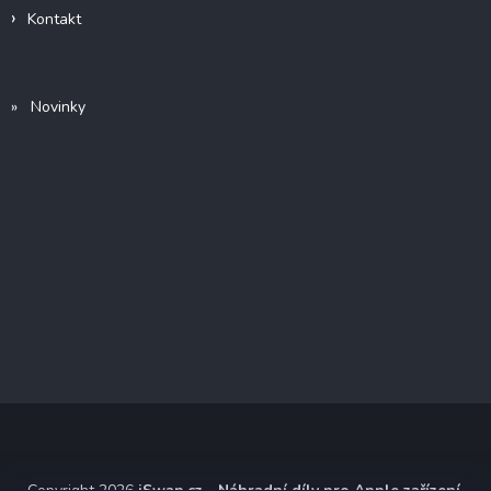
Kontakt
» Novinky
Copyright 2026
iSwap.cz - Náhradní díly pro Apple zařízení
.