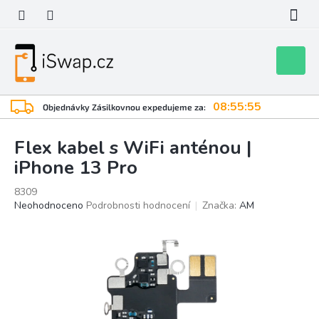
Přejít
na
obsah
Nákupní
košík
08:55:55
Objednávky Zásilkovnou expedujeme za:
Flex kabel s WiFi anténou |
iPhone 13 Pro
8309
Průměrné
Neohodnoceno
Podrobnosti hodnocení
Značka:
AM
hodnocení
produktu
je
0,0
z
5
hvězdiček.