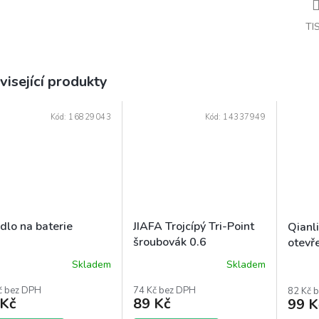
TI
visející produkty
Kód:
16829043
Kód:
14337949
dlo na baterie
JIAFA Trojcípý Tri-Point
Qianl
šroubovák 0.6
otevř
Skladem
Skladem
ěrné
Průměrné
ocení
hodnocení
č bez DPH
74 Kč bez DPH
82 Kč 
uktu
produktu
 Kč
89 Kč
99 K
je