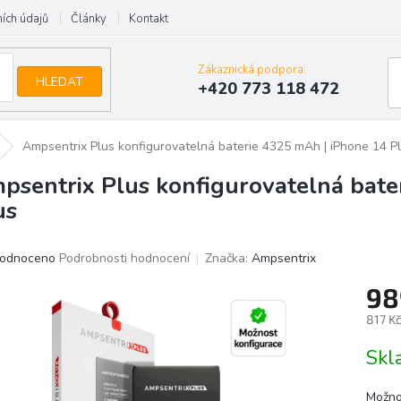
ích údajů
Články
Kontakt
Zákaznická podpora:
HLEDAT
+420 773 118 472
Ampsentrix Plus konfigurovatelná baterie 4325 mAh | iPhone 14 P
psentrix Plus konfigurovatelná bate
us
ěrné
odnoceno
Podrobnosti hodnocení
Značka:
Ampsentrix
ocení
98
uktu
817 K
Měrn
Skl
cena:
iček.
Možno