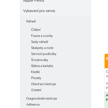
Apple Pencil
Vybavení pro servis
Nářadí
Čištění
Fixace a svorky
Sady nářadí
Skalpely a nože
Servisní podložky
B
Šroubováky
Štětce a kartáče
O
Kleště
A
Pinzety
A
Otevírací nástroje
Ostatní
A
Diagnostické nástroje
P
Adhesiva