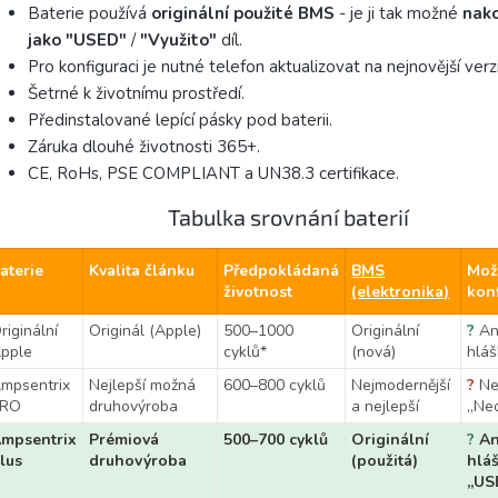
Baterie používá
originální použité BMS
- je ji tak možné
nako
jako "USED"
/
"Využito"
díl.
Pro konfiguraci je nutné telefon aktualizovat na nejnovější verzi
Šetrné k životnímu prostředí.
Předinstalované lepící pásky pod baterii.
Záruka dlouhé životnosti 365+.
CE, RoHs, PSE COMPLIANT a UN38.3 certifikace.
Tabulka srovnání baterií
aterie
Kvalita článku
Předpokládaná
BMS
Mož
životnost
(elektronika)
kon
riginální
Originál (Apple)
500–1000
Originální
?
An
pple
cyklů*
(nová)
hláš
mpsentrix
Nejlepší možná
600–800 cyklů
Nejmodernější
?
Ne
PRO
druhovýroba
a nejlepší
„Ne
mpsentrix
Prémiová
500–700 cyklů
Originální
?
An
lus
druhovýroba
(použitá)
hlá
„US