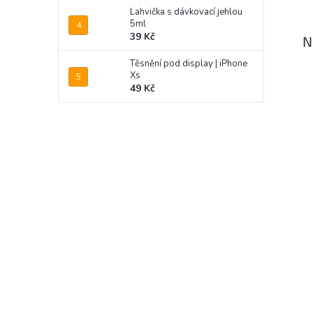
Lahvička s dávkovací jehlou
5ml
39 Kč
N
Těsnění pod display | iPhone
Xs
49 Kč