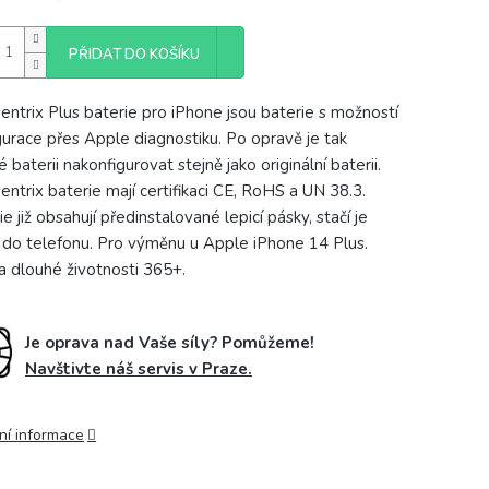
PŘIDAT DO KOŠÍKU
ntrix Plus baterie pro iPhone jsou baterie s možností
gurace přes Apple diagnostiku. Po opravě je tak
baterii nakonfigurovat stejně jako originální baterii.
ntrix baterie mají certifikaci CE, RoHS a UN 38.3.
e již obsahují předinstalované lepicí pásky, stačí je
t do telefonu. Pro výměnu u Apple iPhone 14 Plus.
a dlouhé životnosti 365+.
Je oprava nad Vaše síly? Pomůžeme!
Navštivte náš servis v Praze.
ní informace