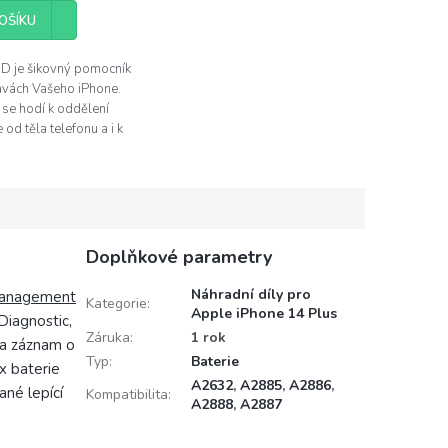
OŠÍKU
3D je šikovný pomocník
avách Vašeho iPhone.
 se hodí k oddělení
 od těla telefonu a i k
činostem, jako je čistění
ění apod.
Doplňkové parametry
Náhradní díly pro
management
Kategorie
:
Apple iPhone 14 Plus
Diagnostic,
Záruka
:
1 rok
% a záznam o
Typ
:
Baterie
x baterie
A2632
,
A2885
,
A2886
,
ané lepící
Kompatibilita
:
A2888
,
A2887