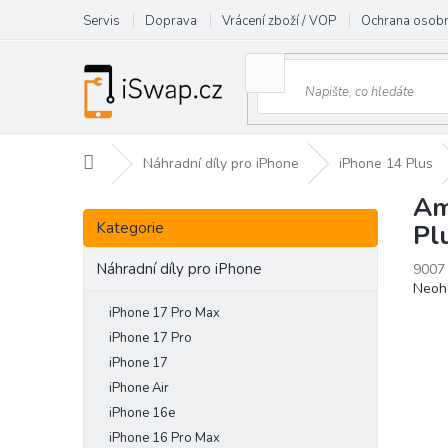
Přejít
Servis
Doprava
Vrácení zboží / VOP
Ochrana osobn
na
obsah
Domů
Náhradní díly pro iPhone
iPhone 14 Plus
Am
P
Přeskočit
o
Kategorie
Pl
kategorie
s
t
Náhradní díly pro iPhone
9007
Prům
Neoh
r
hodn
a
iPhone 17 Pro Max
prod
n
iPhone 17 Pro
je
n
iPhone 17
0,0
í
z
iPhone Air
p
5
iPhone 16e
hvězd
a
iPhone 16 Pro Max
n