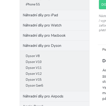
4,4
iPhone 5S
z
DO
5
hvěz
Náhradní díly pro iPad
Nást
/ vyj
Náhradní díly pro Watch
zaříz
přet
zůsta
Náhradní díly pro Macbook
Náhradní díly pro Dyson
Po
Dyson V8
D
Dyson V10
Dyson V11
Am
Dyson V12
sy
Dyson V15
st
Dyson Gen5
vy
ma
Náhradní díly pro Airpods
pá