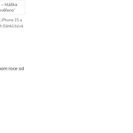
 – hláška
ověřeno“
, iPhone 15 a
ch článků bývá
dnom roce od