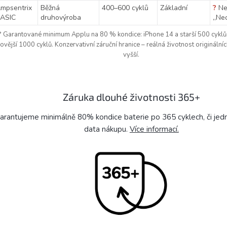
mpsentrix
Běžná
400–600 cyklů
Základní
?
Ne
ASIC
druhovýroba
„Ne
* Garantované minimum Applu na 80 % kondice: iPhone 14 a starší 500 cyklů
ovější 1000 cyklů. Konzervativní záruční hranice – reálná životnost originální
vyšší.
Záruka dlouhé životnosti 365+
arantujeme minimálně 80% kondice baterie po 365 cyklech, či je
data nákupu.
Více informací.