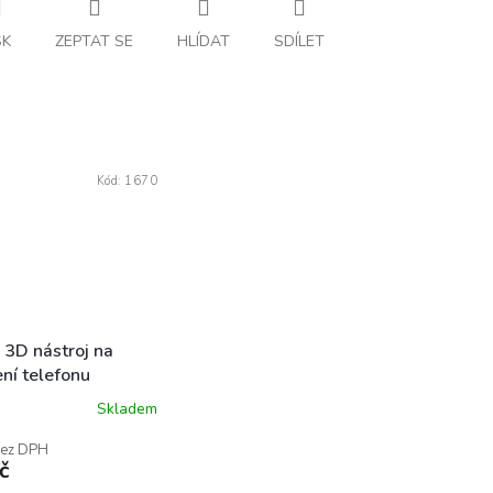
SK
ZEPTAT SE
HLÍDAT
SDÍLET
Kód:
1670
i 3D nástroj na
ení telefonu
Skladem
bez DPH
č