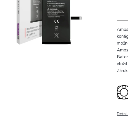
Ampse
konfi
možné 
Ampse
Bateri
vloži
Záruk
Detail