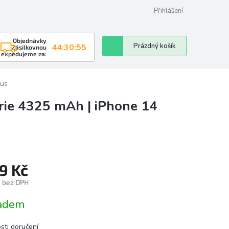
Přihlášení
Objednávky
Nákupní
Prázdný košík
44:30:54
Zásilkovnou
expedujeme za:
košík
lus
rie 4325 mAh | iPhone 14
9 Kč
č bez DPH
á
adem
sti doručení