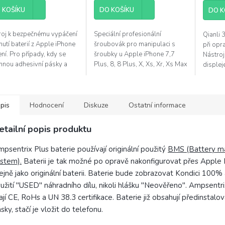
4,1
 KOŠÍKU
z
DO KOŠÍKU
DO K
5
diček.
hvězdiček.
roj k bezpečnému vypáčení
Speciální profesionální
Qianli 
mutí baterií z Apple iPhone
šroubovák pro manipulaci s
při opr
ení. Pro případy, kdy se
šroubky u Apple iPhone 7,7
Nástroj
rhnou adhesivní pásky a
Plus, 8, 8 Plus, X, Xs, Xr, Xs Max
displeje
nou pod baterií.
a Apple Watch (Tri-wing / Tri-
dalším 
point). Protáčející konec
od těsn
rukojeti...
pis
Hodnocení
Diskuze
Ostatní informace
etailní popis produktu
psentrix Plus baterie používají originální použitý
BMS (Battery 
stem).
Baterii je tak možné po opravě nakonfigurovat přes Apple 
ejně jako originální baterii. Baterie bude zobrazovat Kondici 100
užití "USED" náhradního dílu, nikoli hlášku "Neověřeno". Ampsentri
jí CE, RoHs a UN 38.3 certifikace. Baterie již obsahují předinstalov
sky, stačí je vložit do telefonu.