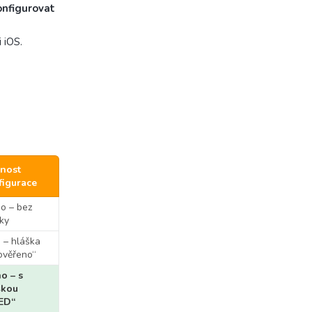
nfigurovat
 iOS.
nost
figurace
o – bez
ky
 – hláška
ověřeno“
o – s
škou
ED“