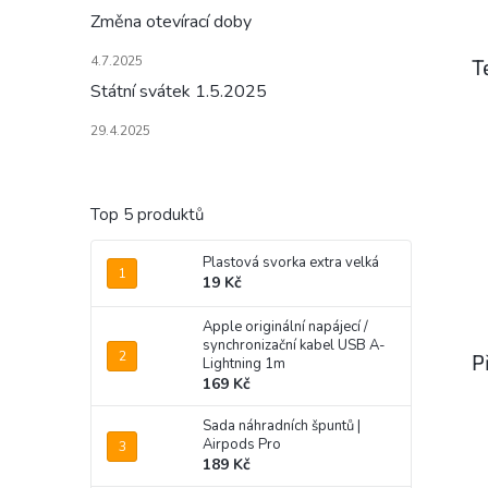
Změna otevírací doby
4.7.2025
T
Státní svátek 1.5.2025
29.4.2025
Top 5 produktů
Plastová svorka extra velká
19 Kč
Apple originální napájecí /
synchronizační kabel USB A-
P
Lightning 1m
169 Kč
Sada náhradních špuntů |
Airpods Pro
189 Kč