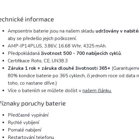
echnické informace
Ampsentrix baterie jsou na našem skladu
udržovány v nabit
aby se předešlo jejich poškození.
AMP-IP14PLUS, 3.86V, 16.68 Whr, 4325 mAh.
Předpokládaná
životnost 500 - 700 nabíjecích
cyklů
.
Certifikace Rohs, CE, UN38.3
Záruka 1 rok + záruka dlouhé životnosti 365+
(Garantujem
80% kondice baterie po 365 cyklech, či jednom roce od data n
toho, co nastane dříve.)
Více o bateriích se můžete dočíst v
našem článku.
říznaky poruchy baterie
Předčasné vypínání
Rychlé vybíjení
Pomalé nabíjení
Restartování telefonu