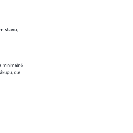
ém stavu
,
e minimálně
ákupu, dle