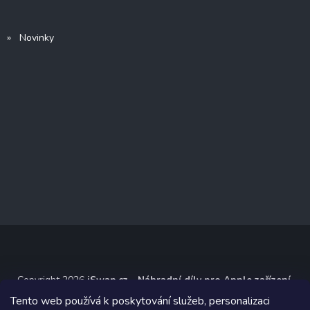
» Novinky
Copyright 2026
iSwap.cz - Náhradní díly pro Apple zařízení
.
Všechna práva vyhrazena.
Tento web používá k poskytování služeb, personalizaci