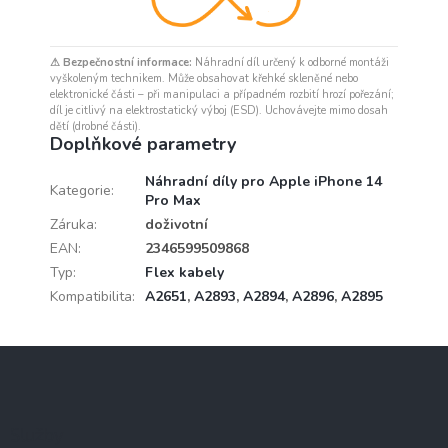
⚠ Bezpečnostní informace:
Náhradní díl určený k odborné montáži
vyškoleným technikem. Může obsahovat křehké skleněné nebo
elektronické části – při manipulaci a případném rozbití hrozí pořezání;
díl je citlivý na elektrostatický výboj (ESD). Uchovávejte mimo dosah
dětí (drobné části).
Doplňkové parametry
Náhradní díly pro Apple iPhone 14
Kategorie
:
Pro Max
Záruka
:
doživotní
EAN
:
2346599509868
Typ
:
Flex kabely
Kompatibilita
:
A2651
,
A2893
,
A2894
,
A2896
,
A2895
Z
á
p
a
Služby
t