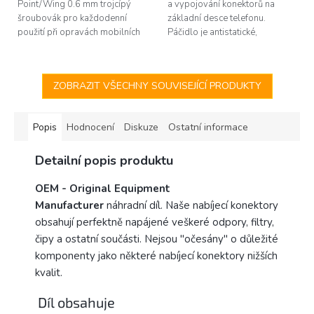
Point/Wing 0.6 mm trojcípý
a vypojování konektorů na
šroubovák pro každodenní
základní desce telefonu.
použití při opravách mobilních
Páčidlo je antistatické,
telefonů (iPhone 7 a novější).
vyrobené z plastu. Nehrozí tak
Společnost 2UUL patří mezi
poškození citlivých komponent
špičku v oboru...
statickou...
ZOBRAZIT VŠECHNY SOUVISEJÍCÍ PRODUKTY
Popis
Hodnocení
Diskuze
Ostatní informace
Detailní popis produktu
OEM -
Original Equipment
Manufacturer
náhradní díl. Naše nabíjecí konektory
obsahují perfektně napájené veškeré odpory, filtry,
čipy a ostatní součásti. Nejsou "očesány" o důležité
komponenty jako některé nabíjecí konektory nižších
kvalit.
Díl obsahuje