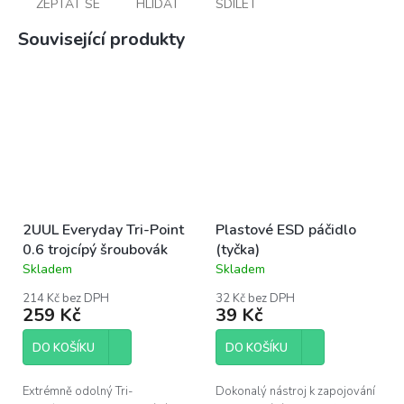
ZEPTAT SE
HLÍDAT
SDÍLET
Související produkty
2UUL Everyday Tri-Point
Plastové ESD páčidlo
0.6 trojcípý šroubovák
(tyčka)
Skladem
Skladem
Průměrné
Průměrné
hodnocení
hodnocení
214 Kč bez DPH
32 Kč bez DPH
produktu
produktu
259 Kč
39 Kč
je
je
5,0
5,0
DO KOŠÍKU
DO KOŠÍKU
z
z
5
5
hvězdiček.
hvězdiček.
Extrémně odolný Tri-
Dokonalý nástroj k zapojování