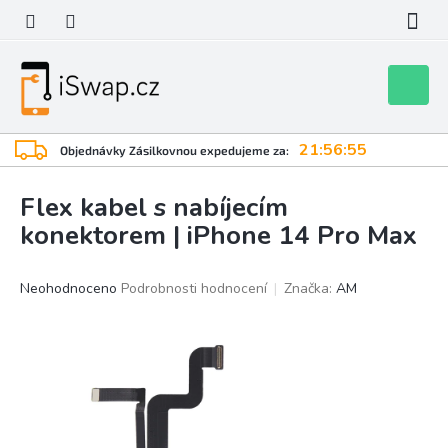
Přejít
na
obsah
Nákupní
košík
21:56:55
Objednávky Zásilkovnou expedujeme za:
Flex kabel s nabíjecím
konektorem | iPhone 14 Pro Max
Průměrné
Neohodnoceno
Podrobnosti hodnocení
Značka:
AM
hodnocení
produktu
je
0,0
z
5
hvězdiček.