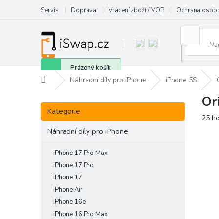
Přejít
Servis
Doprava
Vrácení zboží / VOP
Ochrana osobn
na
obsah
Nákupní
Prázdný košík
Domů
Náhradní díly pro iPhone
iPhone 5S
košík
Or
P
Přeskočit
o
Kategorie
kategorie
Prům
25 h
s
hodn
t
Náhradní díly pro iPhone
prod
r
je
a
iPhone 17 Pro Max
4,0
n
z
iPhone 17 Pro
5
n
iPhone 17
hvězd
í
iPhone Air
p
iPhone 16e
a
iPhone 16 Pro Max
n