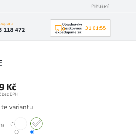
Přihlášení
podpora:
Objednávky
31:01:54
Zásilkovnou
3 118 472
expedujeme za:
E
9 Kč
č bez DPH
á
lte variantu
nta