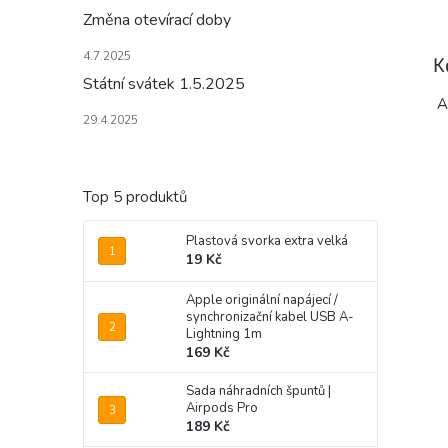
Změna otevírací doby
4.7.2025
K
Státní svátek 1.5.2025
A
29.4.2025
Top 5 produktů
Plastová svorka extra velká
19 Kč
Apple originální napájecí /
synchronizační kabel USB A-
Lightning 1m
169 Kč
Sada náhradních špuntů |
Airpods Pro
189 Kč