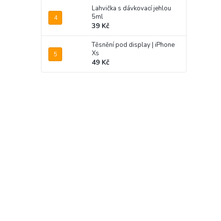
Lahvička s dávkovací jehlou
5ml
39 Kč
Těsnění pod display | iPhone
Xs
49 Kč