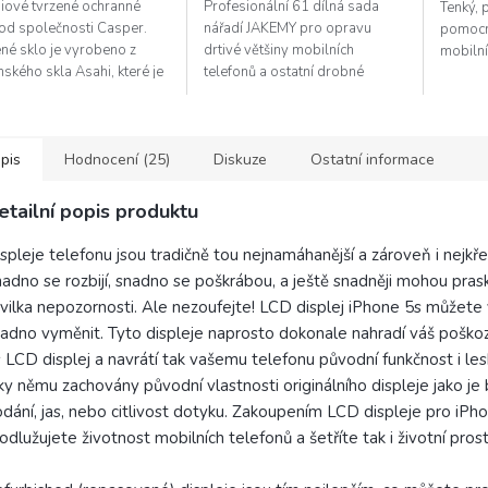
iové tvrzené ochranné
Profesionální 61 dílná sada
Tenký, 
 od společnosti Casper.
nářadí JAKEMY pro opravu
pomocní
né sklo je vyrobeno z
drtivé většiny mobilních
mobilní
ského skla Asahi, které je
telefonů a ostatní drobné
obeno tvrdicí chemické
elektroniky. Bity vyrobeny z S-
ě. Tato úprava zaručuje...
2, či CRV. Flexibilní nástavec
pro špatně...
pis
Hodnocení (25)
Diskuze
Ostatní informace
etailní popis produktu
spleje telefonu jsou tradičně tou nejnamáhanější a zároveň i nejkřeh
adno se rozbijí, snadno se poškrábou, a ještě snadněji mohou prask
vilka nepozornosti. Ale nezoufejte! LCD displej iPhone 5s můžete 
adno vyměnit. Tyto displeje naprosto dokonale nahradí váš pošk
 LCD displej a navrátí tak vašemu telefonu původní funkčnost i les
ky němu zachovány původní vlastnosti originálního displeje jako je
dání, jas, nebo citlivost dotyku. Zakoupením LCD displeje pro iPh
odlužujete životnost mobilních telefonů a šetříte tak i životní prost