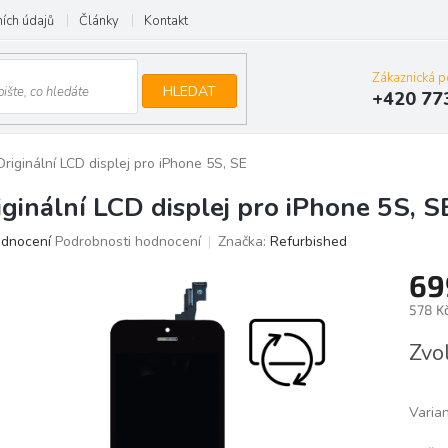
ích údajů
Články
Kontakt
Zákaznická 
HLEDAT
+420 77
Originální LCD displej pro iPhone 5S, SE
iginální LCD displej pro iPhone 5S, S
ěrné
odnocení
Podrobnosti hodnocení
Značka:
Refurbished
ocení
69
uktu
578 K
Měrn
Zvo
cena:
iček.
Varia