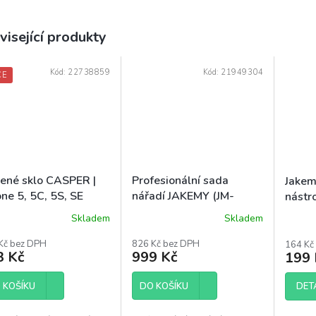
visející produkty
Kód:
22738859
Kód:
21949304
CE
zené sklo CASPER |
Profesionální sada
Jakem
ne 5, 5C, 5S, SE
nářadí JAKEMY (JM-
nástro
8166)
Skladem
Skladem
ěrné
Průměrné
Průmě
ocení
hodnocení
hodnoc
Kč bez DPH
826 Kč bez DPH
164 Kč
uktu
produktu
produk
3 Kč
999 Kč
199 
je
je
4,2
3,7
DET
 KOŠÍKU
z
DO KOŠÍKU
z
5
5
diček.
hvězdiček.
hvězdi