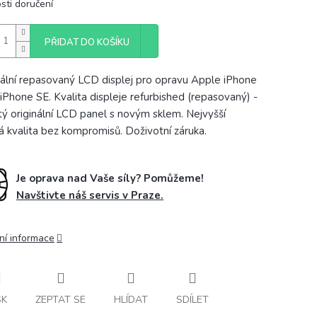
sti doručení
PŘIDAT DO KOŠÍKU
nální repasovaný LCD displej pro opravu Apple iPhone
i iPhone SE. Kvalita displeje refurbished (repasovaný) -
tý originální LCD panel s novým sklem. Nejvyšší
 kvalita bez kompromisů. Doživotní záruka.
Je oprava nad Vaše síly? Pomůžeme!
Navštivte náš servis v Praze.
ní informace
SK
ZEPTAT SE
HLÍDAT
SDÍLET