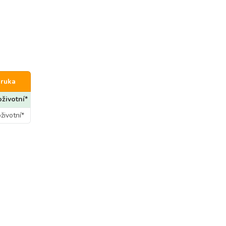
ruka
životní*
životní*