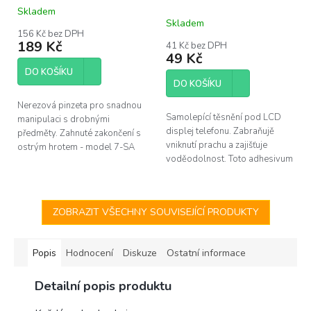
Skladem
Průměrné
Skladem
hodnocení
156 Kč bez DPH
produktu
189 Kč
41 Kč bez DPH
je
49 Kč
5,0
DO KOŠÍKU
z
DO KOŠÍKU
5
hvězdiček.
Nerezová pinzeta pro snadnou
Samolepící těsnění pod LCD
manipulaci s drobnými
displej telefonu. Zabraňujě
předměty. Zahnuté zakončení s
vniknutí prachu a zajišťuje
ostrým hrotem - model 7-SA
voděodolnost. Toto adhesivum
SR. Délka 120mm.
je vhodné vyměnit vždy po
každé opravě telefonu. Pro
výměnu u...
ZOBRAZIT VŠECHNY SOUVISEJÍCÍ PRODUKTY
Popis
Hodnocení
Diskuze
Ostatní informace
Detailní popis produktu