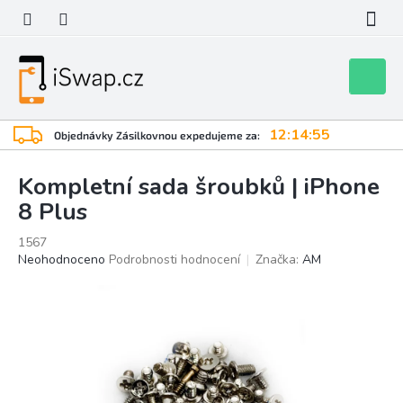
Přejít
na
obsah
Nákupní
košík
12:14:55
Objednávky Zásilkovnou expedujeme za:
Kompletní sada šroubků | iPhone
8 Plus
1567
Průměrné
Neohodnoceno
Podrobnosti hodnocení
Značka:
AM
hodnocení
produktu
je
0,0
z
5
hvězdiček.