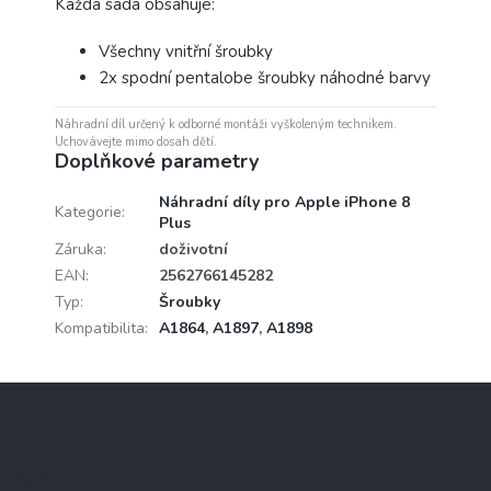
Každá sada obsahuje:
Všechny vnitřní šroubky
2x spodní pentalobe šroubky náhodné barvy
Náhradní díl určený k odborné montáži vyškoleným technikem.
Uchovávejte mimo dosah dětí.
Doplňkové parametry
Náhradní díly pro Apple iPhone 8
Kategorie
:
Plus
Záruka
:
doživotní
EAN
:
2562766145282
Typ
:
Šroubky
Kompatibilita
:
A1864
,
A1897
,
A1898
Z
á
p
a
Služby
t