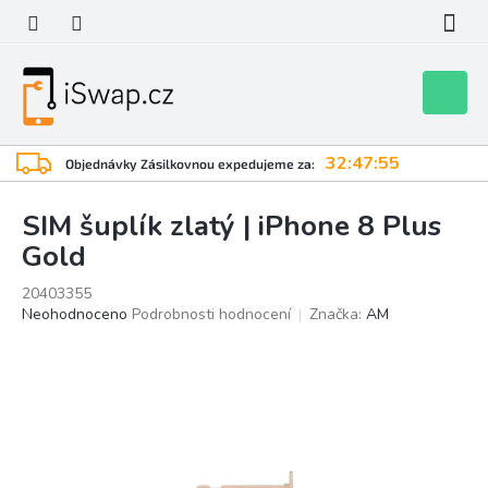
Přejít
na
obsah
Nákupní
košík
32:47:55
Objednávky Zásilkovnou expedujeme za:
SIM šuplík zlatý | iPhone 8 Plus
Gold
20403355
Průměrné
Neohodnoceno
Podrobnosti hodnocení
Značka:
AM
hodnocení
produktu
je
0,0
z
5
hvězdiček.