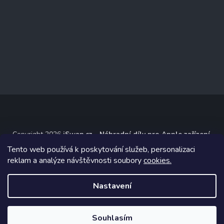
Copyright 2026
iSwap.cz - Náhradní díly pro Apple zařízení
.
Všechna práva vyhrazena.
Tento web používá k poskytování služeb, personalizaci
reklam a analýze návštěvnosti soubory
cookies.
Grafický návrh vytvořil a na Shoptet implementoval
Tomáš Hlad
&
Shoptetak.cz
.
Nastavení
Vytvořil Shoptet
Souhlasím