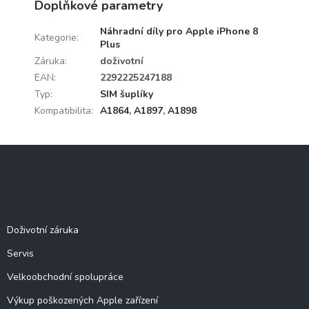
Doplňkové parametry
Náhradní díly pro Apple iPhone 8
Kategorie
:
Plus
Záruka
:
doživotní
EAN
:
2292225247188
Typ
:
SIM šuplíky
Kompatibilita
:
A1864
,
A1897
,
A1898
Z
á
p
a
Služby
t
í
Doživotní záruka
Servis
Velkoobchodní spolupráce
Výkup poškozených Apple zařízení