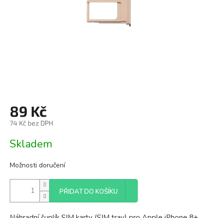
89 Kč
74 Kč bez DPH
Měrná
Skladem
cena:
Možnosti doručení
PŘIDAT DO KOŠÍKU
Náhradní šuplík SIM karty (SIM tray) pro Apple iPhone 8+