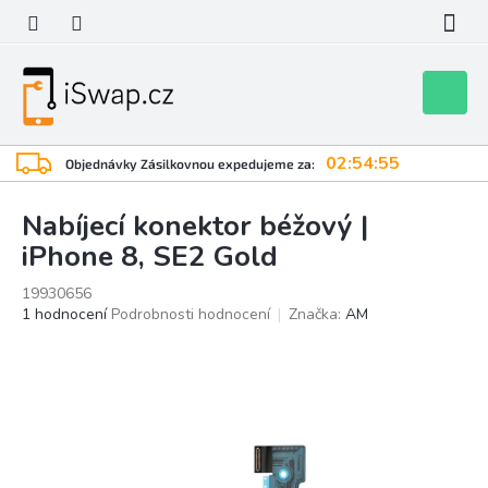
Přejít
na
obsah
Nákupní
košík
02:54:54
Objednávky Zásilkovnou expedujeme za:
Nabíjecí konektor béžový |
iPhone 8, SE2 Gold
19930656
Průměrné
1 hodnocení
Podrobnosti hodnocení
Značka:
AM
hodnocení
produktu
je
5,0
z
5
hvězdiček.