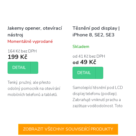
Jakemy opener, otevírací
Těsnění pod display |
nástroj
iPhone 8, SE2, SE3
Momentálně vyprodané
Průměrné
Skladem
hodnocení
164 Kč bez DPH
produktu
199 Kč
od 41 Kč bez DPH
je
49 Kč
od
3,7
DETAIL
z
DETAIL
5
hvězdiček.
Tenký, pružný, ale přesto
Samolepící těsnění pod LCD
odolný pomocník na otevírání
displej telefonu (podlep).
mobilních telefonů a tabletů.
Zabraňujě vniknutí prachu a
zajišťuje voděodolnost. Toto
adhesivum je vhodné vyměnit
po každé opravě telefonu. Pro
výměnu u...
ZOBRAZIT VŠECHNY SOUVISEJÍCÍ PRODUKTY