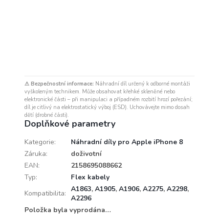
⚠ Bezpečnostní informace:
Náhradní díl určený k odborné montáži
vyškoleným technikem. Může obsahovat křehké skleněné nebo
elektronické části – při manipulaci a případném rozbití hrozí pořezání;
díl je citlivý na elektrostatický výboj (ESD). Uchovávejte mimo dosah
dětí (drobné části).
Doplňkové parametry
Kategorie
:
Náhradní díly pro Apple iPhone 8
Záruka
:
doživotní
EAN
:
2158695088662
Typ
:
Flex kabely
A1863
,
A1905
,
A1906
,
A2275
,
A2298
,
Kompatibilita
:
A2296
Položka byla vyprodána…