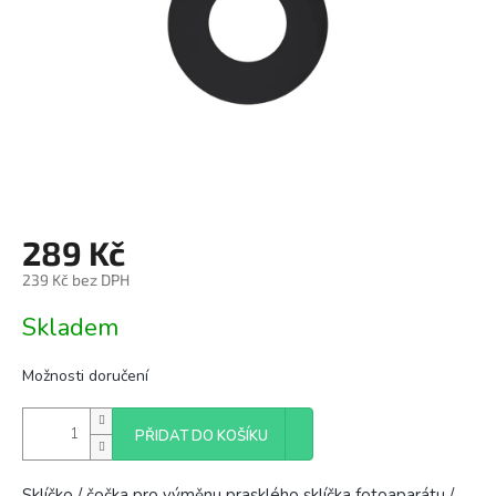
289 Kč
239 Kč bez DPH
Měrná
Skladem
cena:
Možnosti doručení
PŘIDAT DO KOŠÍKU
Sklíčko / čočka pro výměnu prasklého sklíčka fotoaparátu /