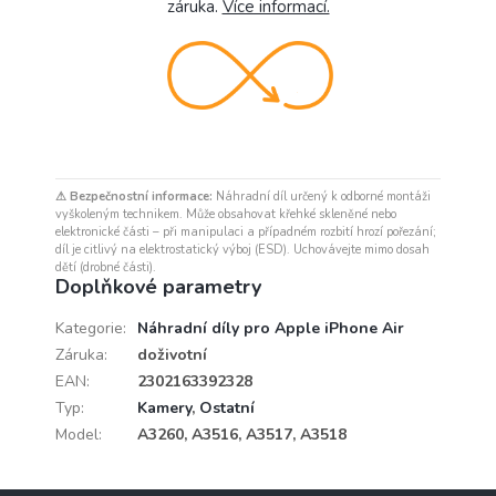
záruka.
Více informací.
⚠ Bezpečnostní informace:
Náhradní díl určený k odborné montáži
vyškoleným technikem. Může obsahovat křehké skleněné nebo
elektronické části – při manipulaci a případném rozbití hrozí pořezání;
díl je citlivý na elektrostatický výboj (ESD). Uchovávejte mimo dosah
dětí (drobné části).
Doplňkové parametry
Kategorie
:
Náhradní díly pro Apple iPhone Air
Záruka
:
doživotní
EAN
:
2302163392328
Typ
:
Kamery
,
Ostatní
Model
:
A3260, A3516, A3517, A3518