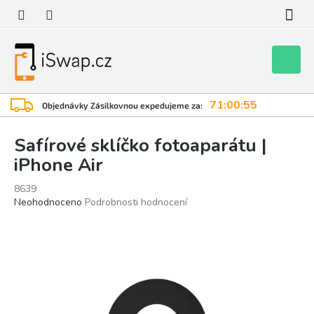
Přejít
na
obsah
Nákupní
košík
71:00:54
Objednávky Zásilkovnou expedujeme za:
Safírové sklíčko fotoaparátu |
iPhone Air
8639
Průměrné
Neohodnoceno
Podrobnosti hodnocení
hodnocení
produktu
je
0,0
z
5
hvězdiček.