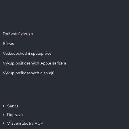
Z
á
p
a
Služby
t
í
Doživotní záruka
Servis
Velkoobchodní spolupráce
Výkup poškozených Apple zařízení
Výkup poškozených displejů
Informace pro vás
Servis
Doprava
Vrácení zboží / VOP