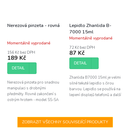
Nerezová pinzeta - rovná
Lepidlo Zhanlida B-
7000 15ml
Momentálně vyprodané
Průměrné
Momentálně vyprodané
hodnocení
72 Kč bez DPH
produktu
87 Kč
156 Kč bez DPH
je
189 Kč
3,9
DETAIL
z
DETAIL
5
hvězdiček.
Zhanlida B7000 15ml je velmi
Nerezová pinzeta pro snadnou
silné tekuté lepidlo s čirou
manipulaci s drobnými
barvou. Lepidlo se používá na
předměty. Rovné zakončení s
lepení displejů telefonů a další
ostrým hrotem - model SS-SA
elektroniky. Balení je vybaveno
SR. Délka 140mm.
aplikační jehlou.
ZOBRAZIT VŠECHNY SOUVISEJÍCÍ PRODUKTY