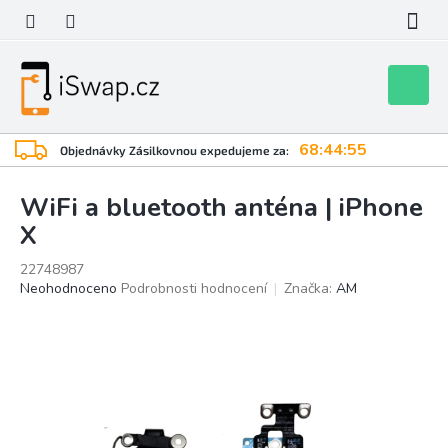
Přejít
na
obsah
Nákupní
košík
68:44:55
Objednávky Zásilkovnou expedujeme za:
WiFi a bluetooth anténa | iPhone
X
22748987
Průměrné
Neohodnoceno
Podrobnosti hodnocení
Značka:
AM
hodnocení
produktu
je
0,0
z
5
hvězdiček.