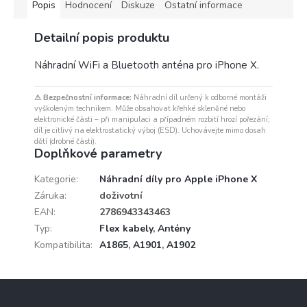
Popis
Hodnocení
Diskuze
Ostatní informace
Detailní popis produktu
Náhradní WiFi a Bluetooth anténa pro iPhone X.
⚠ Bezpečnostní informace:
Náhradní díl určený k odborné montáži
vyškoleným technikem. Může obsahovat křehké skleněné nebo
elektronické části – při manipulaci a případném rozbití hrozí pořezání;
díl je citlivý na elektrostatický výboj (ESD). Uchovávejte mimo dosah
dětí (drobné části).
Doplňkové parametry
Kategorie
:
Náhradní díly pro Apple iPhone X
Záruka
:
doživotní
EAN
:
2786943343463
Typ
:
Flex kabely
,
Antény
Kompatibilita
:
A1865
,
A1901
,
A1902
Z
á