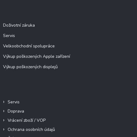
p
a
Služby
t
í
Doživotní záruka
Servis
Velkoobchodní spolupráce
Výkup poškozených Apple zařízení
Výkup poškozených displejů
Informace pro vás
Servis
Doprava
Vrácení zboží / VOP
Ochrana osobních údajů