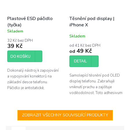
Plastové ESD páčidlo
Těsnění pod display |
(tyčka)
iPhone X
Skladem
Průměrné
Skladem
hodnocení
32 Kč bez DPH
produktu
39 Kč
od 41 Kč bez DPH
je
49 Kč
od
5,0
DO KOŠÍKU
z
DETAIL
5
hvězdiček.
Dokonalý nástroj k zapojování
Samolepící těsnění pod OLED
a vypojování konektorů na
displej telefonu. Zabraňujě
základní desce telefonu.
vniknutí prachu a zajišťuje
Páčidlo je antistatické,
voděodolnost. Toto adhesivum
vyrobené z plastu. Nehrozí tak
je vhodné vyměnit po každé
poškození citlivých komponent
opravě telefonu. Pro výměnu u
statickou...
Apple...
ZOBRAZIT VŠECHNY SOUVISEJÍCÍ PRODUKTY