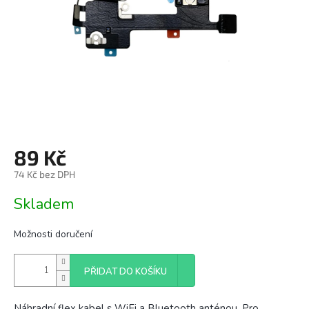
89 Kč
74 Kč bez DPH
Měrná
Skladem
cena:
Možnosti doručení
PŘIDAT DO KOŠÍKU
Náhradní flex kabel s WiFi a Bluetooth anténou. Pro