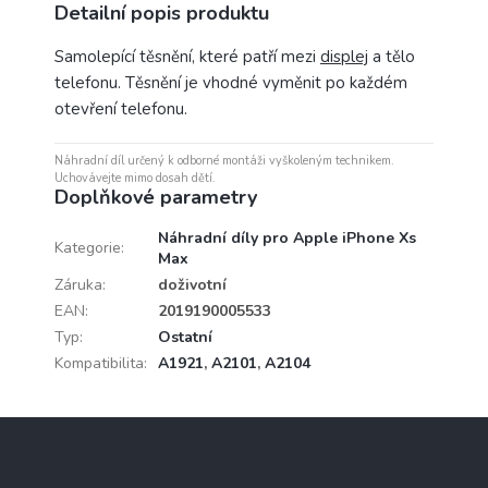
Detailní popis produktu
Samolepící těsnění, které patří mezi
displej
a tělo
telefonu. Těsnění je vhodné vyměnit po každém
otevření telefonu.
Náhradní díl určený k odborné montáži vyškoleným technikem.
Uchovávejte mimo dosah dětí.
Doplňkové parametry
Náhradní díly pro Apple iPhone Xs
Kategorie
:
Max
Záruka
:
doživotní
EAN
:
2019190005533
Typ
:
Ostatní
Kompatibilita
:
A1921
,
A2101
,
A2104
Z
á
p