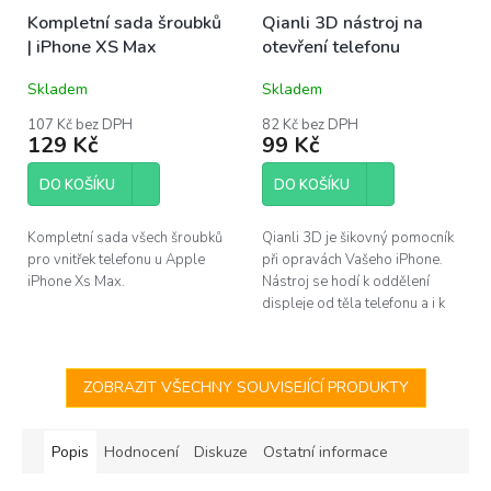
Kompletní sada šroubků
Qianli 3D nástroj na
| iPhone XS Max
otevření telefonu
Skladem
Skladem
107 Kč bez DPH
82 Kč bez DPH
129 Kč
99 Kč
DO KOŠÍKU
DO KOŠÍKU
Kompletní sada všech šroubků
Qianli 3D je šikovný pomocník
pro vnitřek telefonu u Apple
při opravách Vašeho iPhone.
iPhone Xs Max.
Nástroj se hodí k oddělení
displeje od těla telefonu a i k
dalším činostem, jako je čistění
od těsnění apod.
ZOBRAZIT VŠECHNY SOUVISEJÍCÍ PRODUKTY
Popis
Hodnocení
Diskuze
Ostatní informace