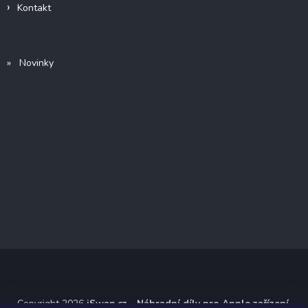
Kontakt
» Novinky
Copyright 2026
iSwap.cz - Náhradní díly pro Apple zařízení
.