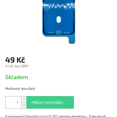
49 Kč
41 Kč bez DPH
Měrná
Skladem
cena:
Možnosti doručení
PŘIDAT DO KOŠÍKU
Samolepící těsnění pod OLED displej telefonu. Zabraňujě