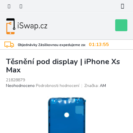
Přejít
na
obsah
Nákupní
košík
01:13:55
Objednávky Zásilkovnou expedujeme za:
Těsnění pod display | iPhone Xs
Max
21828879
Průměrné
Neohodnoceno
Podrobnosti hodnocení
Značka:
AM
hodnocení
produktu
je
0,0
z
5
hvězdiček.