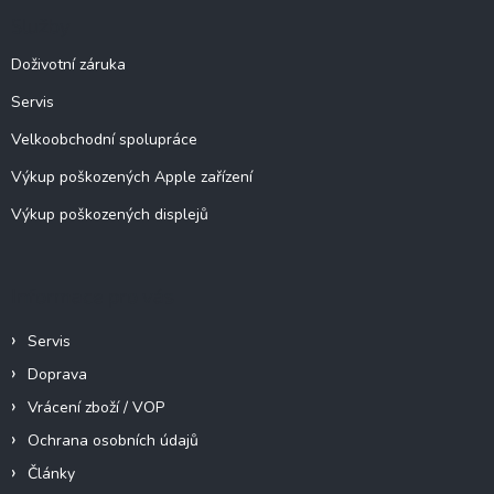
a
Služby
t
í
Doživotní záruka
Servis
Velkoobchodní spolupráce
Výkup poškozených Apple zařízení
Výkup poškozených displejů
Informace pro vás
Servis
Doprava
Vrácení zboží / VOP
Ochrana osobních údajů
Články