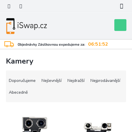
Přejít
na
obsah
Nákupní
košík
06:51:52
Objednávky Zásilkovnou expedujeme za:
Kamery
Ř
a
Doporučujeme
Nejlevnější
Nejdražší
Nejprodávanější
z
e
Abecedně
n
í
V
p
ý
r
p
o
i
d