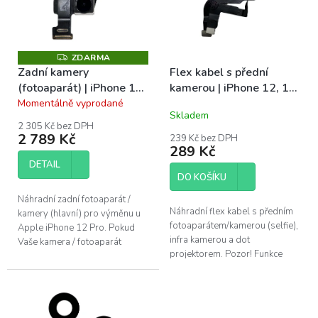
s
u
p
k
r
t
o
ZDARMA
Z
ů
D
Zadní kamery
Flex kabel s přední
d
A
(fotoaparát) | iPhone 12
kamerou | iPhone 12, 12
u
R
M
Pro
Pro
Momentálně vyprodané
k
Průměrné
A
Skladem
hodnocení
t
2 305 Kč bez DPH
produktu
ů
2 789 Kč
239 Kč bez DPH
je
289 Kč
5,0
DETAIL
z
DO KOŠÍKU
5
hvězdiček.
Náhradní zadní fotoaparát /
Náhradní flex kabel s předním
kamery (hlavní) pro výměnu u
fotoaparátem/kamerou (selfie),
Apple iPhone 12 Pro. Pokud
infra kamerou a dot
Vaše kamera / fotoaparát
projektorem. Pozor! Funkce
nezaostřuje, či nelze zoomovat,
Face ID nebude po výměně
bývá chybný právě tento díl....
funkční. Pro výměnu u Apple
iPhone 12 a...