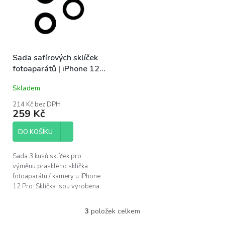
Sada safírových sklíček
fotoaparátů | iPhone 12
Pro
Skladem
214 Kč bez DPH
259 Kč
DO KOŠÍKU
Sada 3 kusů sklíček pro
výměnu prasklého sklíčka
fotoaparátu / kamery u iPhone
12 Pro. Sklíčka jsou vyrobena
ze safíru, stejně jako originální
sklíčka.
3
položek celkem
O
v