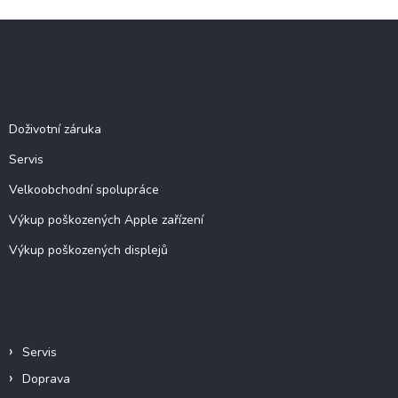
l
Z
á
á
d
p
a
c
a
Služby
í
t
p
í
Doživotní záruka
r
v
Servis
k
y
Velkoobchodní spolupráce
v
ý
Výkup poškozených Apple zařízení
p
Výkup poškozených displejů
i
s
u
Informace pro vás
Servis
Doprava