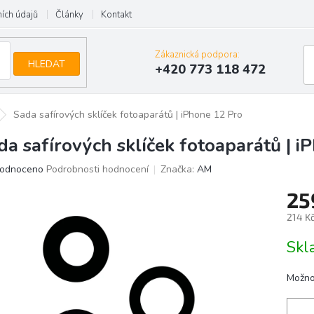
ích údajů
Články
Kontakt
Zákaznická podpora:
HLEDAT
+420 773 118 472
Sada safírových sklíček fotoaparátů | iPhone 12 Pro
da safírových sklíček fotoaparátů | i
ěrné
odnoceno
Podrobnosti hodnocení
Značka:
AM
ocení
25
uktu
214 K
Měrn
Skl
cena:
iček.
Možno