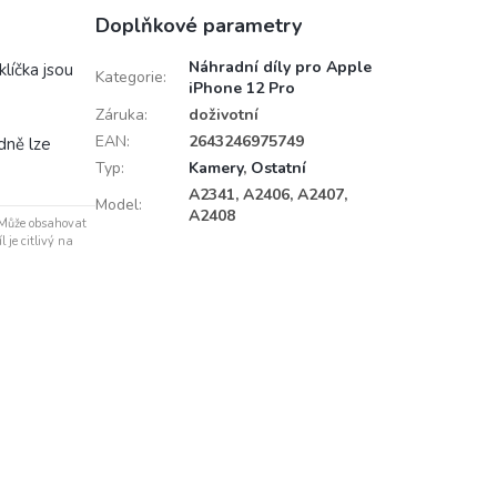
Doplňkové parametry
Náhradní díly pro Apple
líčka jsou
Kategorie
:
iPhone 12 Pro
Záruka
:
doživotní
EAN
:
2643246975749
dně lze
Typ
:
Kamery
,
Ostatní
A2341, A2406, A2407,
Model
:
A2408
 Může obsahovat
 je citlivý na