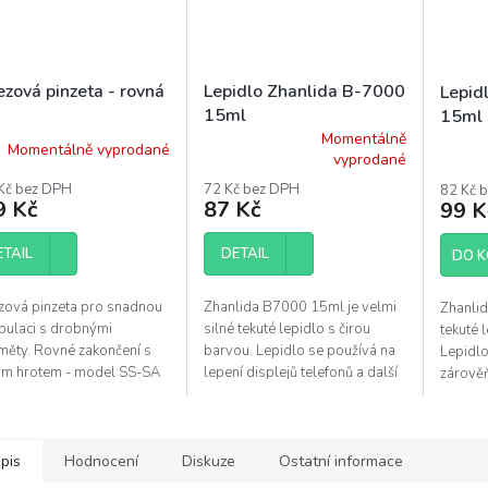
ezová pinzeta - rovná
Lepidlo Zhanlida B-7000
Lepid
15ml
15ml
Momentálně
Momentálně vyprodané
Průměrné
Průmě
vyprodané
hodnocení
hodnoc
Kč bez DPH
72 Kč bez DPH
82 Kč 
produktu
produk
9 Kč
87 Kč
99 K
je
je
3,9
3,5
ETAIL
DETAIL
z
z
DO K
5
5
hvězdiček.
hvězdi
zová pinzeta pro snadnou
Zhanlida B7000 15ml je velmi
Zhanlid
pulaci s drobnými
silné tekuté lepidlo s čirou
tekuté 
měty. Rovné zakončení s
barvou. Lepidlo se používá na
Lepidlo
ým hrotem - model SS-SA
lepení displejů telefonů a další
zárověň
Délka 140mm.
elektroniky. Balení je vybaveno
lepení 
aplikační jehlou.
opravám
pis
Hodnocení
Diskuze
Ostatní informace