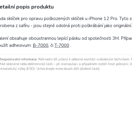
etailní popis produktu
da sklíček pro opravu poškozených sklíček u iPhone 12 Pro. Tyto sk
robena z safíru - jsou stejně odolná proti poškrábání jako originální.
lení obsahuje oboustrannou lepící pásku od společnosti 3M. Přípa
užít adhesivum:
B-7000
, či
T-7000
.
Bezpečnostní informace:
Náhradní díl určený k odborné montáži vyškoleným technikem.
hké skleněné nebo elektronické části – při manipulaci a případném rozbití hrozí pořezání; díl
ktrostatický výboj (ESD). Uchovávejte mimo dosah dětí (drobné části).