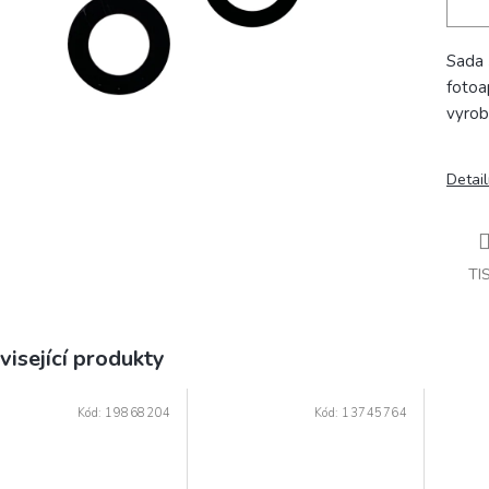
Sada 
fotoa
vyrobe
Detail
TI
visející produkty
Kód:
19868204
Kód:
13745764