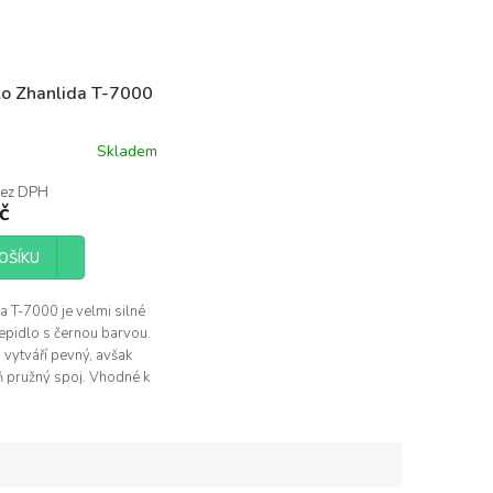
lo Zhanlida T-7000
Skladem
rné
ení
bez DPH
tu
č
OŠÍKU
ček.
a T-7000 je velmi silné
lepidlo s černou barvou.
 vytváří pevný, avšak
 pružný spoj. Vhodné k
dotykových skel a dalším
 mobilních...