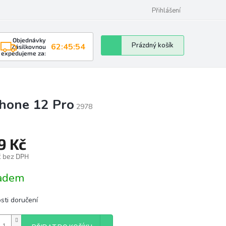
Přihlášení
Objednávky
Nákupní
Prázdný košík
62:45:54
Zásilkovnou
expedujeme za:
košík
Phone 12 Pro
2978
9 Kč
č bez DPH
á
adem
sti doručení