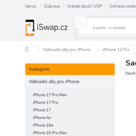
Přejít
Servis
Doprava
Vrácení zboží / VOP
Ochrana osobn
na
obsah
Domů
Náhradní díly pro iPhone
iPhone 12 Pro
Sa
P
Přeskočit
o
Kategorie
kategorie
Prům
Neoh
s
hodn
t
Náhradní díly pro iPhone
prod
r
je
a
iPhone 17 Pro Max
0,0
n
z
iPhone 17 Pro
5
n
iPhone 17
hvězd
í
iPhone Air
p
iPhone 16e
a
iPhone 16 Pro Max
n