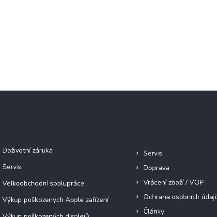
Služby
Informace pro vás
Doživotní záruka
Servis
Servis
Doprava
Vrácení zboží / VOP
Velkoobchodní spolupráce
Ochrana osobních údaj
Výkup poškozených Apple zařízení
Články
Výkup poškozených displejů