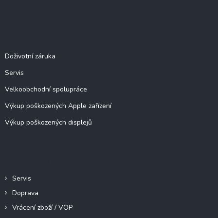
Z
á
á
d
p
a
c
a
Služby
í
t
p
í
Doživotní záruka
r
v
Servis
k
y
Velkoobchodní spolupráce
v
ý
Výkup poškozených Apple zařízení
p
Výkup poškozených displejů
i
s
u
Informace pro vás
Servis
Doprava
Vrácení zboží / VOP