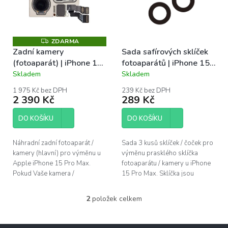
s
u
p
k
r
t
o
ZDARMA
Z
ů
D
Zadní kamery
Sada safírových sklíček
d
A
(fotoaparát) | iPhone 15
fotoaparátů | iPhone 15
u
R
M
Pro Max
Pro Max
Skladem
Skladem
k
Průměrné
Průměrné
A
hodnocení
hodnocení
t
1 975 Kč bez DPH
239 Kč bez DPH
produktu
produktu
ů
2 390 Kč
289 Kč
je
je
5,0
5,0
DO KOŠÍKU
DO KOŠÍKU
z
z
5
5
hvězdiček.
hvězdiček.
Náhradní zadní fotoaparát /
Sada 3 kusů sklíček / čoček pro
kamery (hlavní) pro výměnu u
výměnu prasklého sklíčka
Apple iPhone 15 Pro Max.
fotoaparátu / kamery u iPhone
Pokud Vaše kamera /
15 Pro Max. Sklíčka jsou
fotoaparát nezaostřuje, či nelze
vyrobena z safíru, stejně jako
zoomovat, bývá chybný právě
originální díl....
2
položek celkem
O
tento díl....
v
l