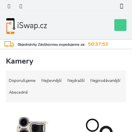
Přejít
na
obsah
Nákupní
košík
50:37:53
Objednávky Zásilkovnou expedujeme za:
Kamery
Ř
a
Doporučujeme
Nejlevnější
Nejdražší
Nejprodávanější
z
e
Abecedně
n
í
V
p
ý
r
p
o
i
d