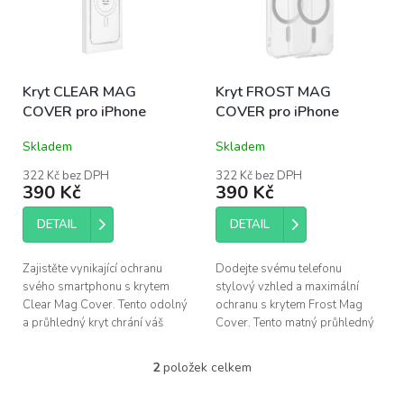
s
u
p
k
r
t
o
ů
Kryt CLEAR MAG
Kryt FROST MAG
d
COVER pro iPhone
COVER pro iPhone
u
k
Skladem
Skladem
t
ů
322 Kč bez DPH
322 Kč bez DPH
390 Kč
390 Kč
DETAIL
DETAIL
Zajistěte vynikající ochranu
Dodejte svému telefonu
svého smartphonu s krytem
stylový vzhled a maximální
Clear Mag Cover. Tento odolný
ochranu s krytem Frost Mag
a průhledný kryt chrání váš
Cover. Tento matný průhledný
telefon před nárazy a škrábanci,
kryt kombinuje robustní
zatímco podporuje inovativní...
materiály s inovativní
2
položek celkem
O
technologií MagSafe, což...
v