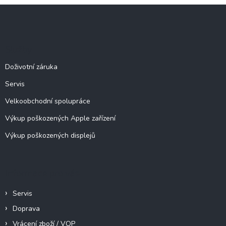
l
Z
á
á
d
p
a
c
a
Služby
í
t
p
í
Doživotní záruka
r
v
Servis
k
y
Velkoobchodní spolupráce
v
ý
Výkup poškozených Apple zařízení
p
Výkup poškozených displejů
i
s
u
Informace pro vás
Servis
Doprava
Vrácení zboží / VOP