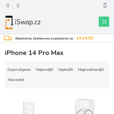
Přejít
na
obsah
Nákupní
košík
14:24:55
Objednávky Zásilkovnou expedujeme za:
iPhone 14 Pro Max
Ř
a
Doporučujeme
Nejlevnější
Nejdražší
Nejprodávanější
z
e
Abecedně
n
í
V
p
ý
r
p
o
i
d