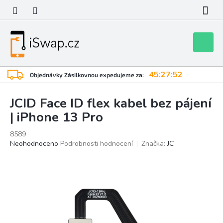
Přejít
na
obsah
Nákupní
košík
45:27:52
Objednávky Zásilkovnou expedujeme za:
JCID Face ID flex kabel bez pájení
| iPhone 13 Pro
8589
Průměrné
Neohodnoceno
Podrobnosti hodnocení
Značka:
JC
hodnocení
produktu
je
0,0
z
5
hvězdiček.