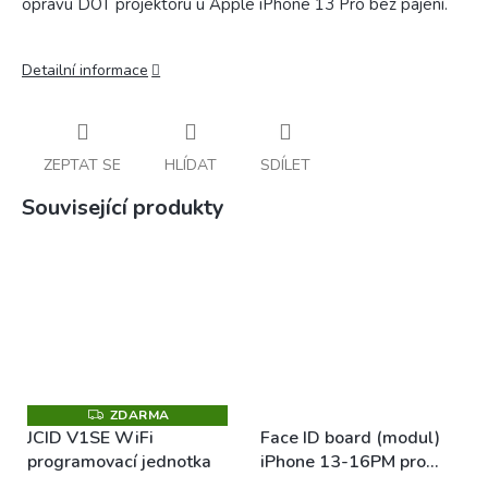
opravu DOT projektoru u Apple iPhone 13 Pro bez pájení.
Detailní informace
ZEPTAT SE
HLÍDAT
SDÍLET
Související produkty
ZDARMA
Z
D
JCID V1SE WiFi
Face ID board (modul)
A
programovací jednotka
iPhone 13-16PM pro
R
M
JCID V1SE / V1S Pro /