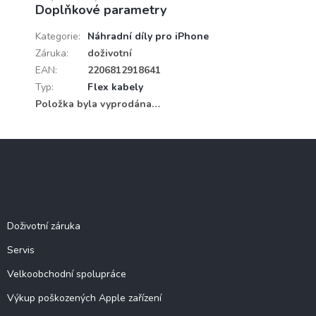
Doplňkové parametry
Kategorie
:
Náhradní díly pro iPhone
Záruka
:
doživotní
EAN
:
2206812918641
Typ
:
Flex kabely
Položka byla vyprodána…
Z
á
p
a
Služby
t
í
Doživotní záruka
Servis
Velkoobchodní spolupráce
Výkup poškozených Apple zařízení