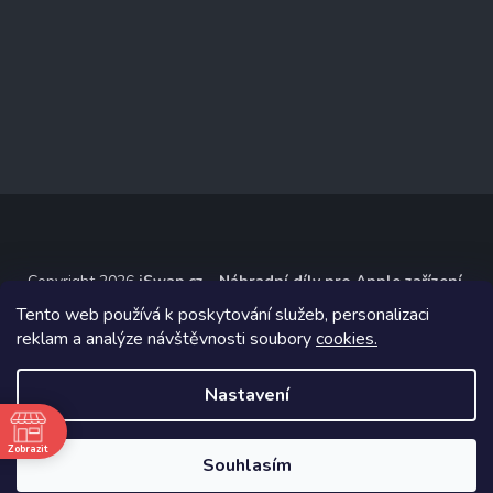
Copyright 2026
iSwap.cz - Náhradní díly pro Apple zařízení
.
Všechna práva vyhrazena.
Tento web používá k poskytování služeb, personalizaci
reklam a analýze návštěvnosti soubory
cookies.
Grafický návrh vytvořil a na Shoptet implementoval
Tomáš Hlad
&
Shoptetak.cz
.
Nastavení
Vytvořil Shoptet
ě
Zobrazit
Souhlasím