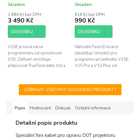
A
Skladem
Skladem
V1S Plus
2 884 Kč bez DPH
818 Kč bez DPH
3 490 Kč
990 Kč
DO KOŠÍKU
DO KOŠÍKU
V1SE je nová verze
Náhradní Face ID board
programmeru od společnosti
(destička) / (modul) pro
JCID. Zařízení umožňuje
programovací jednotky V1SE,
přepisovat TrueTone data, číst a
V1S Pro a V1S Plus od
zapisovat data a bateriích
společnosti JCID. Tento modul
apod. Novinkou je možnost
slouží k čtení a zapisování DOT
připojit jednotku k...
projektoru....
ZOBRAZIT VŠECHNY SOUVISEJÍCÍ PRODUKTY
Popis
Hodnocení
Diskuze
Ostatní informace
Detailní popis produktu
Speciální flex kabel pro opravu DOT projektoru.