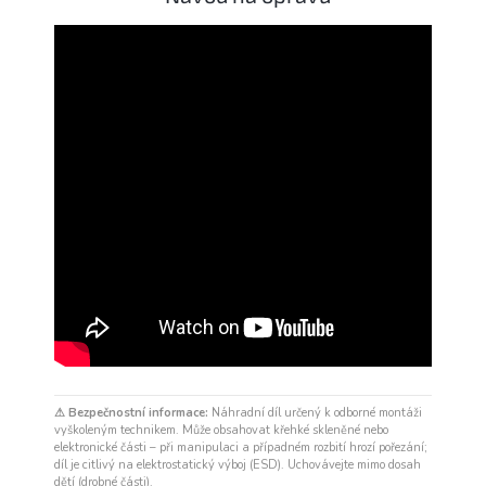
⚠ Bezpečnostní informace:
Náhradní díl určený k odborné montáži
vyškoleným technikem. Může obsahovat křehké skleněné nebo
elektronické části – při manipulaci a případném rozbití hrozí pořezání;
díl je citlivý na elektrostatický výboj (ESD). Uchovávejte mimo dosah
dětí (drobné části).