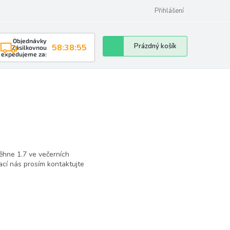
Přihlášení
Objednávky
Nákupní
Prázdný košík
58:38:55
Zásilkovnou
expedujeme za:
košík
ěhne 1.7 ve večerních
cí nás prosím kontaktujte