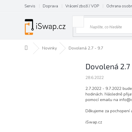
Přejít
Servis
Doprava
Vrácení zboží / VOP
Ochrana osobn
na
obsah
Domů
Novinky
Dovolená 2.7 - 9.7
Dovolená 2.7 
28.6.2022
2.7.2022 - 9.7.2022 bud
hodinách. Následně přij
pomocí emailu na info@is
Děkujeme za pochopení a
iSwap.cz