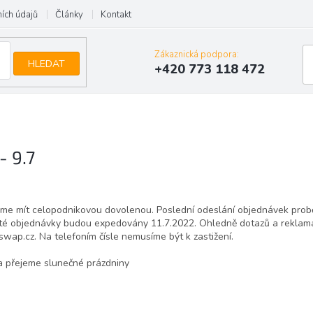
ích údajů
Články
Kontakt
Zákaznická podpora:
HLEDAT
+420 773 118 472
- 9.7
eme mít celopodnikovou dovolenou. Poslední odeslání objednávek prob
até objednávky budou expedovány 11.7.2022. Ohledně dotazů a reklama
wap.cz. Na telefoním čísle nemusíme být k zastižení.
 přejeme slunečné prázdniny