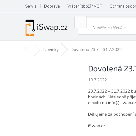
Přejít
Servis
Doprava
Vrácení zboží / VOP
Ochrana osobn
na
obsah
Domů
Novinky
Dovolená 23.7 - 31.7.2022
Dovolená 23.7
19.7.2022
23.7.2022 - 31.7.2022 b
hodinách. Následně přij
emailu na info@iswap.cz.
Děkujeme za pochopení 
iSwap.cz