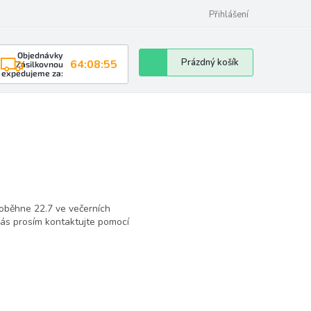
Přihlášení
Objednávky
Nákupní
Prázdný košík
64:08:55
Zásilkovnou
expedujeme za:
košík
oběhne 22.7 ve večerních
ás prosím kontaktujte pomocí