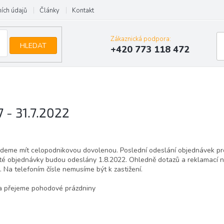
ích údajů
Články
Kontakt
Zákaznická podpora:
HLEDAT
+420 773 118 472
 - 31.7.2022
udeme mít celopodnikovou dovolenou. Poslední odeslání objednávek pr
até objednávky budou odeslány 1.8.2022. Ohledně dotazů a reklamací n
 Na telefoním čísle nemusíme být k zastižení.
a přejeme pohodové prázdniny