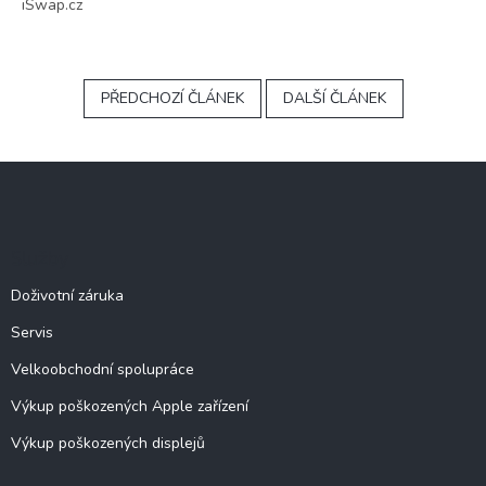
iSwap.cz
PŘEDCHOZÍ ČLÁNEK
DALŠÍ ČLÁNEK
Z
á
p
a
Služby
t
í
Doživotní záruka
Servis
Velkoobchodní spolupráce
Výkup poškozených Apple zařízení
Výkup poškozených displejů