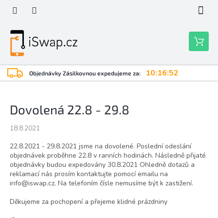
Přejít
na
obsah
Nákupní
košík
10:16:51
Objednávky Zásilkovnou expedujeme za:
Dovolená 22.8 - 29.8
18.8.2021
22.8.2021 - 29.8.2021 jsme na dovolené. Poslední odeslání
objednávek proběhne 22.8 v ranních hodinách. Následně přijaté
objednávky budou expedovány 30.8.2021 Ohledně dotazů a
reklamací nás prosím kontaktujte pomocí emailu na
info@iswap.cz. Na telefoním čísle nemusíme být k zastižení.
Děkujeme za pochopení a přejeme klidné prázdniny