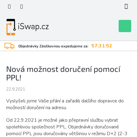
Přejít
na
obsah
Nákupní
košík
57:31:52
Objednávky Zásilkovnou expedujeme za:
Nová možnost doručení pomocí
PPL!
22.9.2021
Vyslyšeli jsme Vaše přání a zařadili dalšího dopravce do
možností doručení na adresu.
Od 22.9.2021 je možné jako přepravní službu vybrat
spolehlivou společnost PPL. Objednávky doručované
pomocí PPL jsou doručovány většinou v režimu D+2 (2-3