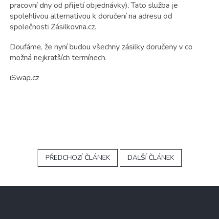
pracovní dny od přijetí objednávky). Tato služba je
spolehlivou alternativou k doručení na adresu od
společnosti Zásilkovna.cz.
Doufáme, že nyní budou všechny zásilky doručeny v co
možná nejkratších termínech.
iSwap.cz
PŘEDCHOZÍ ČLÁNEK
DALŠÍ ČLÁNEK
Z
á
p