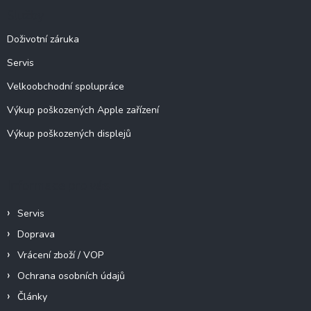
a
Služby
t
í
Doživotní záruka
Servis
Velkoobchodní spolupráce
Výkup poškozených Apple zařízení
Výkup poškozených displejů
Informace pro vás
Servis
Doprava
Vrácení zboží / VOP
Ochrana osobních údajů
Články