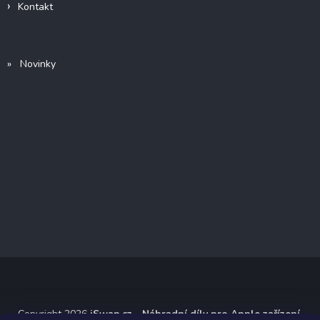
Kontakt
» Novinky
Copyright 2026
iSwap.cz - Náhradní díly pro Apple zařízení
.