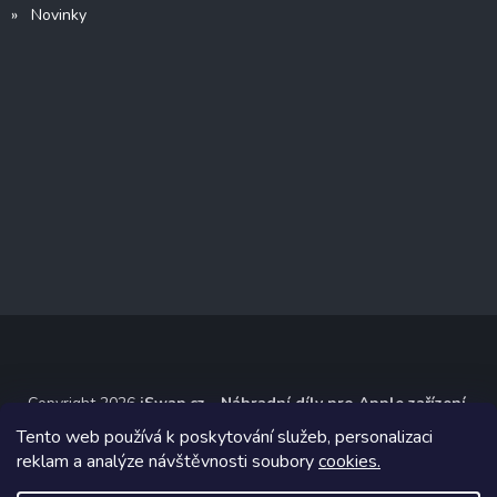
» Novinky
Copyright 2026
iSwap.cz - Náhradní díly pro Apple zařízení
.
Všechna práva vyhrazena.
Tento web používá k poskytování služeb, personalizaci
reklam a analýze návštěvnosti soubory
cookies.
Grafický návrh vytvořil a na Shoptet implementoval
Tomáš Hlad
&
Shoptetak.cz
.