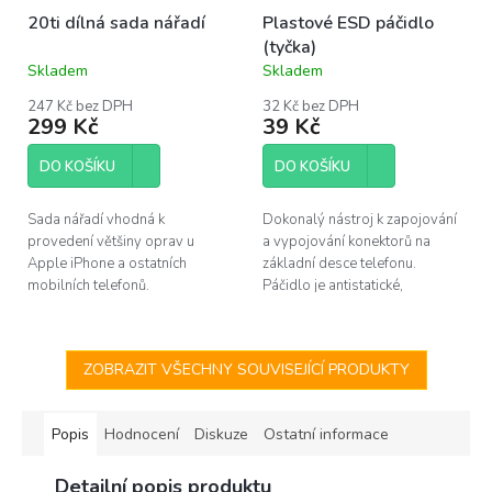
20ti dílná sada nářadí
Plastové ESD páčidlo
(tyčka)
Skladem
Skladem
Průměrné
Průměrné
hodnocení
hodnocení
247 Kč bez DPH
32 Kč bez DPH
produktu
produktu
299 Kč
39 Kč
je
je
4,0
5,0
DO KOŠÍKU
DO KOŠÍKU
z
z
5
5
hvězdiček.
hvězdiček.
Sada nářadí vhodná k
Dokonalý nástroj k zapojování
provedení většiny oprav u
a vypojování konektorů na
Apple iPhone a ostatních
základní desce telefonu.
mobilních telefonů.
Páčidlo je antistatické,
vyrobené z plastu. Nehrozí tak
poškození citlivých komponent
statickou...
ZOBRAZIT VŠECHNY SOUVISEJÍCÍ PRODUKTY
Popis
Hodnocení
Diskuze
Ostatní informace
Detailní popis produktu