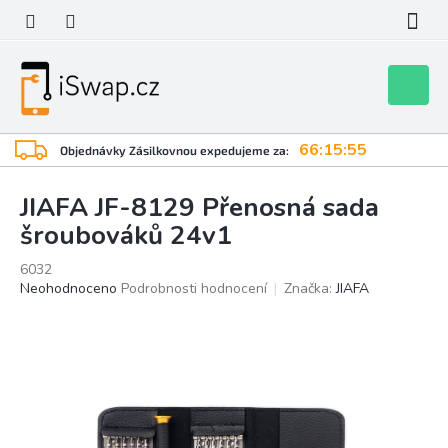
Přejít
na
obsah
Nákupní
košík
66:15:54
Objednávky Zásilkovnou expedujeme za:
JIAFA JF-8129 Přenosná sada
šroubováků 24v1
6032
Průměrné
Neohodnoceno
Podrobnosti hodnocení
Značka:
JIAFA
hodnocení
produktu
je
0,0
z
5
hvězdiček.