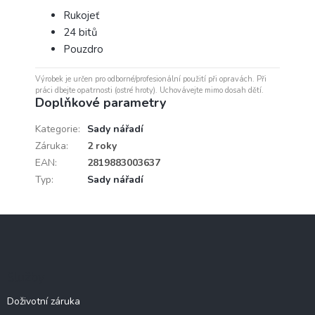
Rukojeť
24 bitů
Pouzdro
Výrobek je určen pro odborné/profesionální použití při opravách. Při
práci dbejte opatrnosti (ostré hroty). Uchovávejte mimo dosah dětí.
Doplňkové parametry
Kategorie
:
Sady nářadí
Záruka
:
2 roky
EAN
:
2819883003637
Typ
:
Sady nářadí
Z
á
p
a
Služby
t
í
Doživotní záruka