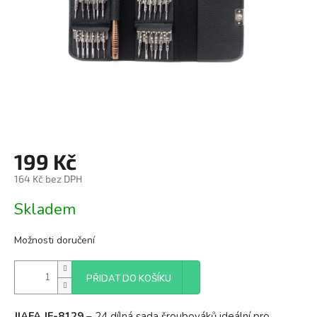
199 Kč
164 Kč bez DPH
Měrná
Skladem
cena:
Možnosti doručení
PŘIDAT DO KOŠÍKU
JIAFA JF-8129
– 24 dílná sada šroubováků ideální pro