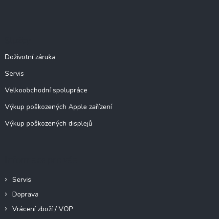
Z
á
á
d
p
a
c
a
Služby
í
t
p
í
Doživotní záruka
r
v
Servis
k
y
Velkoobchodní spolupráce
v
ý
Výkup poškozených Apple zařízení
p
Výkup poškozených displejů
i
s
u
Informace pro vás
Servis
Doprava
Vrácení zboží / VOP