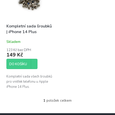
s
u
p
k
r
t
o
ů
Kompletní sada šroubků
d
| iPhone 14 Plus
u
k
Skladem
t
ů
123 Kč bez DPH
149 Kč
DO KOŠÍKU
Kompletní sada všech šroubků
pro vnitřek telefonu u Apple
iPhone 14 Plus.
1
položek celkem
O
v
l