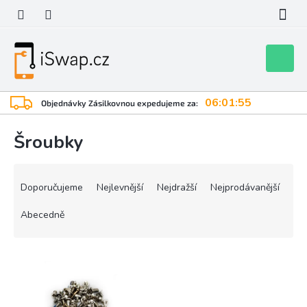
Přejít
na
obsah
Nákupní
košík
06:01:55
Objednávky Zásilkovnou expedujeme za:
Šroubky
Ř
a
Doporučujeme
Nejlevnější
Nejdražší
Nejprodávanější
z
e
Abecedně
n
í
V
p
ý
r
p
o
i
d