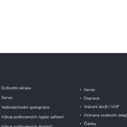
Služby
Informace pro vás
Doživotní záruka
Servis
Servis
Doprava
Vrácení zboží / VOP
Velkoobchodní spolupráce
Ochrana osobních údaj
Výkup poškozených Apple zařízení
Články
Výkup poškozených displejů