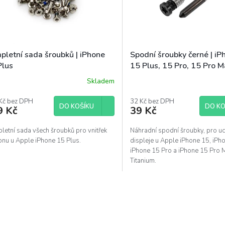
pletní sada šroubků | iPhone
Spodní šroubky černé | iP
Plus
15 Plus, 15 Pro, 15 Pro 
Skladem
Kč bez DPH
32 Kč bez DPH
DO KOŠÍKU
DO KO
9 Kč
39 Kč
letní sada všech šroubků pro vnitřek
Náhradní spodní šroubky, pro u
onu u Apple iPhone 15 Plus.
displeje u Apple iPhone 15, iPh
iPhone 15 Pro a iPhone 15 Pro 
Titanium.
O
v
l
á
d