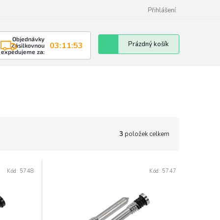
Přihlášení
Objednávky
Nákupní
Prázdný košík
03:11:53
Zásilkovnou
expedujeme za:
košík
3
položek celkem
Kód:
5748
Kód:
5747