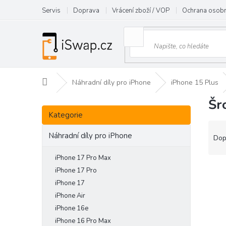
Přejít
Servis
Doprava
Vrácení zboží / VOP
Ochrana osobn
na
obsah
Domů
Náhradní díly pro iPhone
iPhone 15 Plus
Šr
P
Přeskočit
o
Kategorie
kategorie
s
Ř
t
Náhradní díly pro iPhone
a
Dop
r
z
a
e
iPhone 17 Pro Max
n
V
n
iPhone 17 Pro
n
ý
í
iPhone 17
í
p
p
iPhone Air
p
i
r
iPhone 16e
a
s
o
iPhone 16 Pro Max
n
p
d