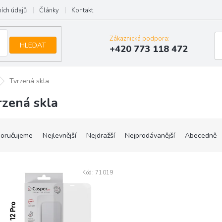
ích údajů
Články
Kontakt
Zákaznická podpora:
HLEDAT
+420 773 118 472
Tvrzená skla
rzená skla
oručujeme
Nejlevnější
Nejdražší
Nejprodávanější
Abecedně
Kód:
71019