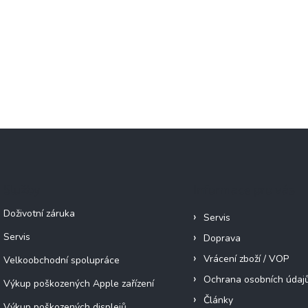
Služby
Informace pro vás
Doživotní záruka
Servis
Servis
Doprava
Vrácení zboží / VOP
Velkoobchodní spolupráce
Ochrana osobních údaj
Výkup poškozených Apple zařízení
Články
Výkup poškozených displejů