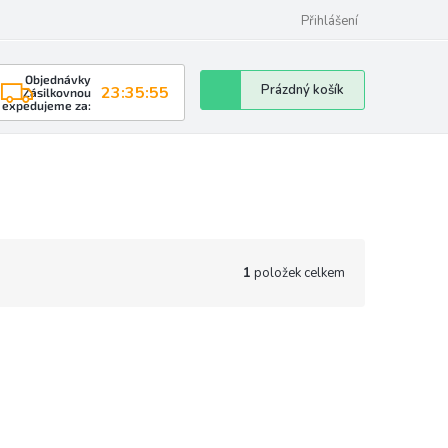
Přihlášení
Objednávky
Nákupní
Prázdný košík
23:35:54
Zásilkovnou
expedujeme za:
košík
1
položek celkem