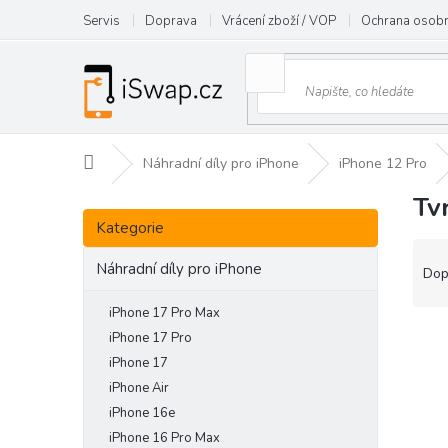
Přejít
Servis
Doprava
Vrácení zboží / VOP
Ochrana osobn
na
obsah
Domů
Náhradní díly pro iPhone
iPhone 12 Pro
Tv
P
Přeskočit
o
Kategorie
kategorie
s
Ř
t
Náhradní díly pro iPhone
a
Dop
r
z
a
e
iPhone 17 Pro Max
n
V
n
iPhone 17 Pro
n
ý
í
iPhone 17
í
p
p
iPhone Air
p
i
r
iPhone 16e
a
s
o
iPhone 16 Pro Max
n
p
d