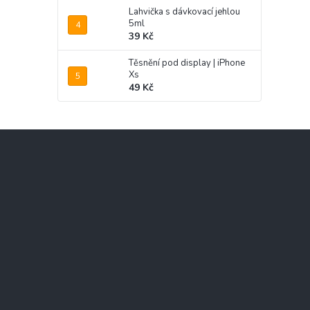
Lahvička s dávkovací jehlou
5ml
39 Kč
Těsnění pod display | iPhone
Xs
49 Kč
Z
á
p
a
t
í