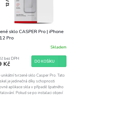
zené sklo CASPER Pro | iPhone
 12 Pro
Skladem
Kč bez DPH
DO KOŠÍKU
9 Kč
unikátní tvrzené sklo Casper Pro. Tato
skel je jedinečná díky schopnosti
ovné aplikace skla v případě špatného
talování. Pokud se po instalaci objeví
.
O
v
l
á
d