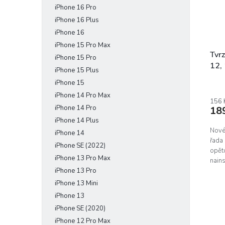
iPhone 16 Pro
e
r
u
l
o
iPhone 16 Plus
k
d
t
iPhone 16
u
ů
iPhone 15 Pro Max
k
Tvr
iPhone 15 Pro
t
12,
iPhone 15 Plus
ů
iPhone 15
iPhone 14 Pro Max
156 
iPhone 14 Pro
18
iPhone 14 Plus
Nové 
iPhone 14
řada 
iPhone SE (2022)
opět
iPhone 13 Pro Max
nains
iPhone 13 Pro
pod..
iPhone 13 Mini
iPhone 13
iPhone SE (2020)
iPhone 12 Pro Max