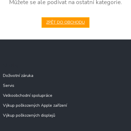
Můžete se ale podívat na ostatní kategorie.
ZPĚT DO OBCHODU
Z
á
p
a
Služby
t
í
Doživotní záruka
Servis
Velkoobchodní spolupráce
Výkup poškozených Apple zařízení
Výkup poškozených displejů