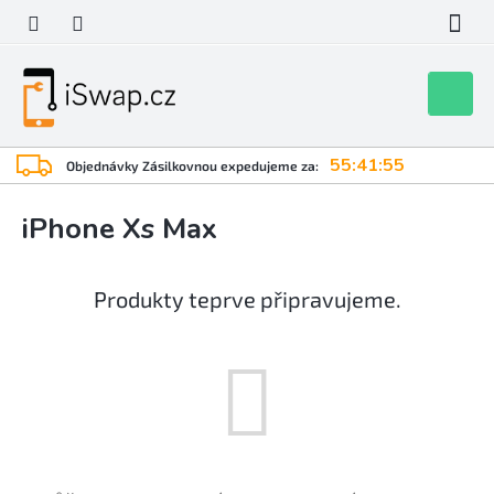
Přejít
na
obsah
Nákupní
košík
55:41:55
Objednávky Zásilkovnou expedujeme za:
iPhone Xs Max
Produkty teprve připravujeme.