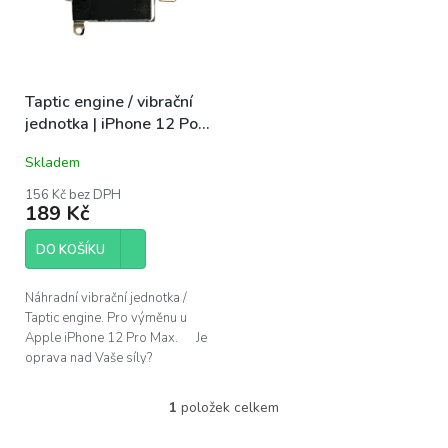
s
u
p
k
r
t
o
ů
Taptic engine / vibrační
d
jednotka | iPhone 12 Po
u
Max
k
Skladem
t
ů
156 Kč bez DPH
189 Kč
DO KOŠÍKU
Náhradní vibrační jednotka /
Taptic engine. Pro výměnu u
Apple iPhone 12 Pro Max. Je
oprava nad Vaše síly?
Pomůžeme!Navštivte náš servis
v...
1
položek celkem
O
v