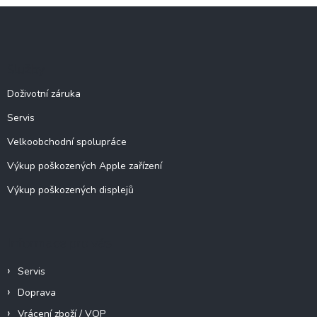
l
Z
á
á
d
p
a
c
a
Služby
í
t
p
í
Doživotní záruka
r
v
Servis
k
y
Velkoobchodní spolupráce
v
ý
Výkup poškozených Apple zařízení
p
Výkup poškozených displejů
i
s
u
Informace pro vás
Servis
Doprava
Vrácení zboží / VOP