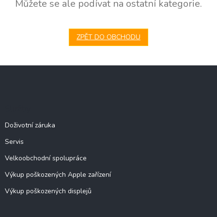
Můžete se ale podívat na ostatní kategorie.
ZPĚT DO OBCHODU
Z
á
p
a
Služby
t
í
Doživotní záruka
Servis
Velkoobchodní spolupráce
Výkup poškozených Apple zařízení
Výkup poškozených displejů