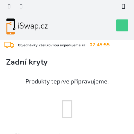
Přejít
na
obsah
Nákupní
košík
07:45:55
Objednávky Zásilkovnou expedujeme za:
Zadní kryty
Produkty teprve připravujeme.