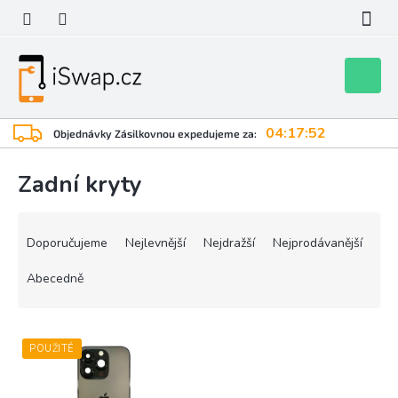
Přejít
na
obsah
Nákupní
košík
04:17:52
Objednávky Zásilkovnou expedujeme za:
Zadní kryty
Ř
a
Doporučujeme
Nejlevnější
Nejdražší
Nejprodávanější
z
e
Abecedně
n
í
V
p
POUŽITÉ
ý
r
p
o
i
d