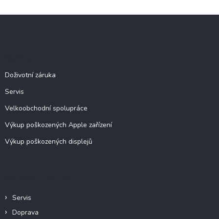
v
l
Z
á
á
d
p
a
c
a
Služby
í
t
p
í
Doživotní záruka
r
v
Servis
k
y
Velkoobchodní spolupráce
v
ý
Výkup poškozených Apple zařízení
p
Výkup poškozených displejů
i
s
u
Informace pro vás
Servis
Doprava