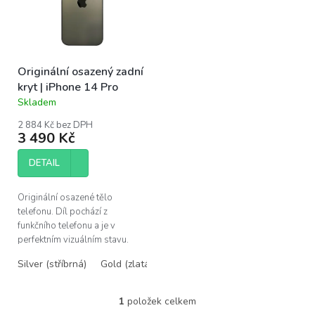
s
u
p
k
r
t
o
ů
Originální osazený zadní
d
kryt | iPhone 14 Pro
u
Skladem
k
Průměrné
hodnocení
t
2 884 Kč bez DPH
produktu
ů
3 490 Kč
je
5,0
DETAIL
z
5
hvězdiček.
Originální osazené tělo
telefonu. Díl pochází z
funkčního telefonu a je v
perfektním vizuálním stavu.
Zadní kryt obsahuje
Silver (stříbrná)
Gold (zlatá)
Deep Purple (tmavě fialová)
předinstalovanou většinu dílů,
kromě dílů párovaných...
1
položek celkem
O