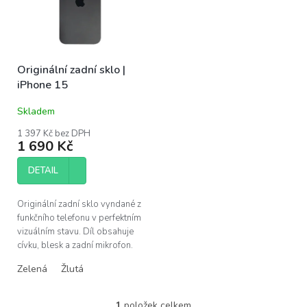
s
u
p
k
r
t
o
ů
Originální zadní sklo |
d
iPhone 15
u
k
Skladem
t
ů
1 397 Kč bez DPH
1 690 Kč
DETAIL
Originální zadní sklo vyndané z
funkčního telefonu v perfektním
vizuálním stavu. Díl obsahuje
cívku, blesk a zadní mikrofon.
Pro výměnu u Apple iPhone
Zelená
Žlutá
15. ...
1
položek celkem