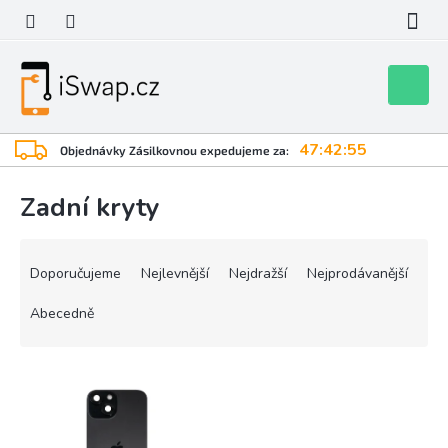
Přejít
na
obsah
Nákupní
košík
47:42:55
Objednávky Zásilkovnou expedujeme za:
Zadní kryty
Ř
a
Doporučujeme
Nejlevnější
Nejdražší
Nejprodávanější
z
e
Abecedně
n
í
V
p
ý
r
p
o
i
d