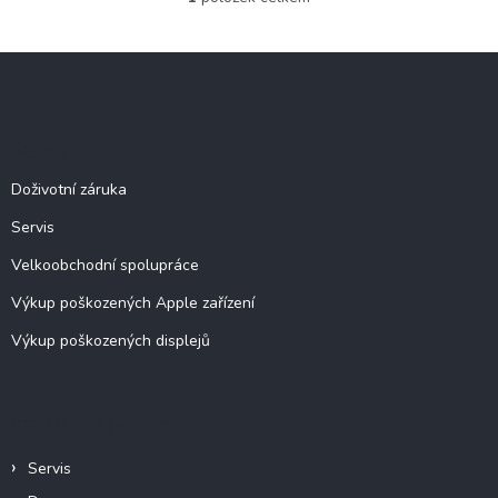
O
v
l
Z
á
á
d
p
a
c
a
Služby
í
t
p
í
Doživotní záruka
r
v
Servis
k
y
Velkoobchodní spolupráce
v
ý
Výkup poškozených Apple zařízení
p
Výkup poškozených displejů
i
s
u
Informace pro vás
Servis